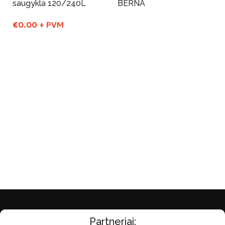
saugykla 120/240L
BERNA
€
0.00
+ PVM
Į Krepšelį
Į Krepšelį
Partneriai: