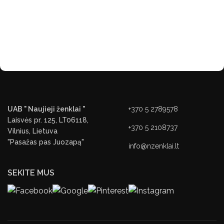
UAB " Naujieji ženklai "
+370 5 2789578
Laisvės pr. 125, LT06118,
+370 5 2108737
Vilnius, Lietuva
"Pasažas pas Juozapą"
info@nzenklai.lt
SEKITE MUS