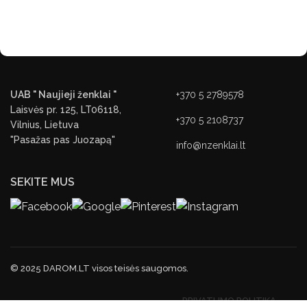
UAB " Naujieji ženklai "
+370 5 2789578
Laisvės pr. 125, LT06118,
+370 5 2108737
Vilnius, Lietuva
"Pasažas pas Juozapą"
info@nzenklai.lt
SEKITE MUS
© 2025 DAROM.LT visos teisės saugomos.
PRIVATUMO POLITIKA