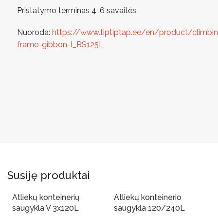
Pristatymo terminas 4-6 savaitės.
Nuoroda:
https://www.tiptiptap.ee/en/product/climbi
frame-gibbon-l_RS125L
Susiję produktai
Atliekų konteinerių
Atliekų konteinerio
saugykla V 3x120L
saugykla 120/240L