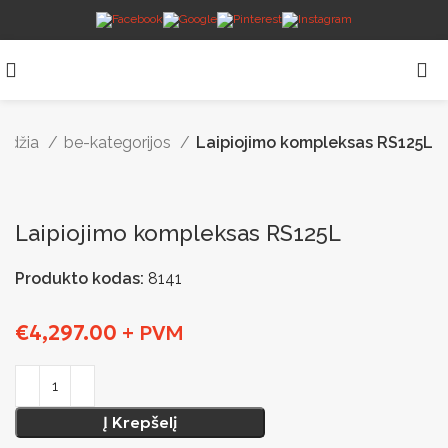
radžia
be-kategorijos
Laipiojimo kompleksas RS125L
Laipiojimo kompleksas RS125L
Produkto kodas:
8141
€
4,297.00
+ PVM
Į Krepšelį