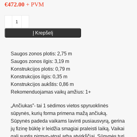
€
472.00
+ PVM
Į Krepšelį
Saugos zonos plotis: 2,75 m
Saugos zonos ilgis: 3,19 m
Konstrukcijos plotis: 0,79 m
Konstrukcijos ilgis: 0,35 m
Konstrukcijos aukštis: 0,86 m
Rekomenduojamas vaikų amžius: 1+
„Ančiukas”- tai 1 sėdimos vietos spyruoklinės
sūpynės, kurių forma primena mažą ančiuką.
Sūpynės padeda vaikams lavinti pusiausvyrą, gerina
jų fizinę būklę ir leidžia smagiai praleisti laiką. Vaikai
gali suptis pirmyn-atgal arba atvirkščiai. Sūpynės turi