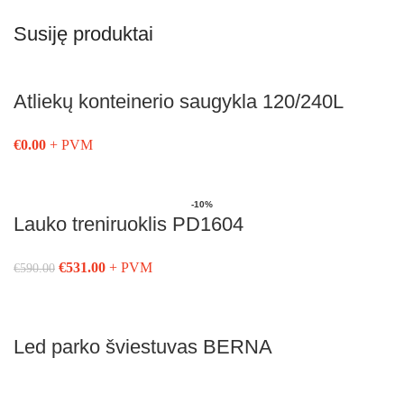
Susiję produktai
Atliekų konteinerio saugykla 120/240L
€
0.00
+ PVM
Į Krepšelį
-10%
Lauko treniruoklis PD1604
€
531.00
+ PVM
€
590.00
Į Krepšelį
Led parko šviestuvas BERNA
Į Krepšelį