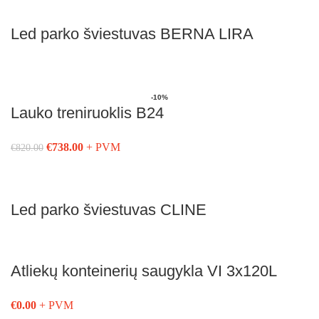
Led parko šviestuvas BERNA LIRA
Į Krepšelį
-10%
Lauko treniruoklis B24
€
738.00
+ PVM
€
820.00
Į Krepšelį
Led parko šviestuvas CLINE
Į Krepšelį
Atliekų konteinerių saugykla VI 3x120L
€
0.00
+ PVM