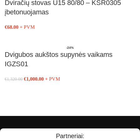
Dviračių stovas U15 80/80 – KSR0305
įbetonuojamas
€
68.00
+ PVM
Į Krepšelį
-24%
Dvigubos aukštos supynės vaikams
IGZS01
€
1,000.00
+ PVM
€
1,320.00
Į Krepšelį
Partneriai: