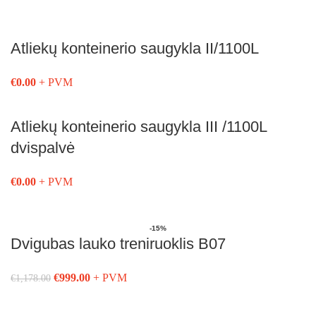
Į Krepšelį
Atliekų konteinerio saugykla II/1100L
€
0.00
+ PVM
Į Krepšelį
Atliekų konteinerio saugykla III /1100L
dvispalvė
€
0.00
+ PVM
Į Krepšelį
-15%
Dvigubas lauko treniruoklis B07
€
999.00
+ PVM
€
1,178.00
Į Krepšelį