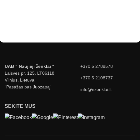
UAB " Naujieji ženklai "
+370 5 2789578
Laisvės pr. 125, LT06118,
+370 5 2108737
Vilnius, Lietuva
"Pasažas pas Juozapą"
info@nzenklai.lt
SEKITE MUS