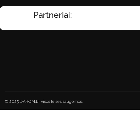
Partneriai:
© 2025 DAROM.LT visos teisės saugomos.