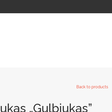
 IR KELIAMS
AUTOMATINIAI LAUKO WC
IŠMANIEJI ĮRENGINIAI
Back to products
ukas „Gulbiukas”