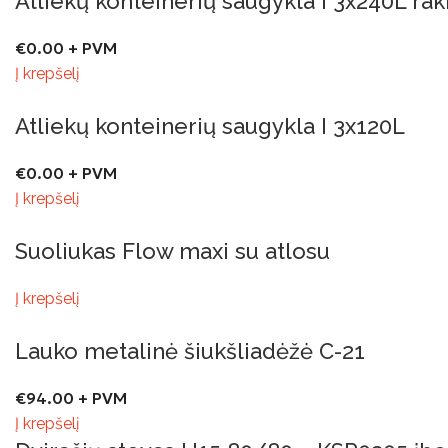
Atliekų konteinerių saugykla I 3x240L ra
€
0.00
+ PVM
Į krepšelį
Atliekų konteinerių saugykla I 3x120L
€
0.00
+ PVM
Į krepšelį
Suoliukas Flow maxi su atlosu
Į krepšelį
Lauko metalinė šiukšliadėžė C-21
€
94.00
+ PVM
Į krepšelį