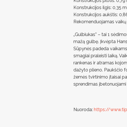
Konstrukcijos plotis: 0,79
Konstrukcijos ilgis: 0,35 m
Konstrukcijos aukštis: 0,
Rekomenduojamas vaikų 
„Gulbiukas” – tai 1 sėdim
mažą gulbę. Įkvėpta Hans
Sūpynės padeda vaikams lav
smagiai praleisti laiką. Va
rankenas ir atramas kojom
dažyto plieno. Paukščio
žemės tvirtinimo įtaisai pa
sprendimas įbetonuojami 
Nuoroda:
https://www.ti