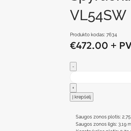
VL54SW
Produkto kodas:
7634
€
472.00
+ P
Į krepšelį
Saugos zonos plotis: 2,7
Saugos zonos ilgis: 3,19 