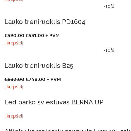
-10%
Lauko treniruoklis PD1604
€
590.00
€
531.00
+ PVM
Į krepšelį
-10%
Lauko treniruoklis B25
€
832.00
€
748.00
+ PVM
Į krepšelį
Led parko šviestuvas BERNA UP
Į krepšelį