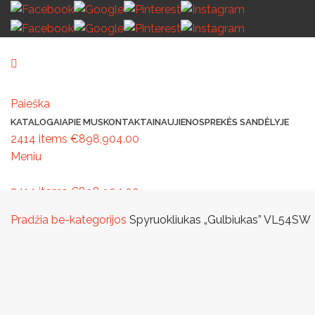
Paieška
KATALOGAI
APIE MUS
KONTAKTAI
NAUJIENOS
PREKĖS SANDĖLYJE
2414
items
€
898,904.00
Meniu
2414
items
€
898,904.00
MAŽOJI ARCHITEKTŪRA
PAVILJONAI IR STOGINĖS
VAIKŲ ŽAIDIMO AIK
Pradžia
be-kategorijos
Spyruokliukas „Gulbiukas” VL54SW