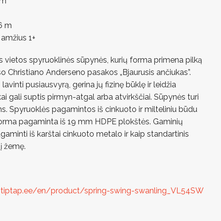
 m
86 m
amžius 1+
os vietos spyruoklinės sūpynės, kurių forma primena pilką
o Christiano Anderseno pasakos „Bjaurusis ančiukas”.
inti pusiausvyrą, gerina jų fizinę būklę ir leidžia
ikai gali suptis pirmyn-atgal arba atvirkščiai. Sūpynės turi
s. Spyruoklės pagamintos iš cinkuoto ir milteliniu būdu
 forma pagaminta iš 19 mm HDPE plokštės. Gaminių
gaminti iš karštai cinkuoto metalo ir kaip standartinis
į žemę.
ptiptap.ee/en/product/spring-swing-swanling_VL54SW