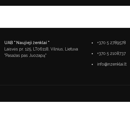
UAB " Naujieji ženklai "
+370 5 2789578
Laisvės pr. 125, LT06118, Vilnius, Lietuva
+370 5 2108737
"Pasažas pas Juozapą"
info@nzenklai.lt