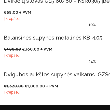
Dviračių stovas U15 80/80 – KSR0305 įb
€
68.00
+ PVM
Į krepšelį
-10%
Balansinės supynės metalinės KB-4.05
€
400.00
€
360.00
+ PVM
Į krepšelį
-24%
Dvigubos aukštos supynės vaikams IGZS
€
1,320.00
€
1,000.00
+ PVM
Į krepšelį