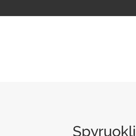
ŠTELĖS
LAUKO ŠVIESTUVAI
LAUKO TRENIRUOKLIAI
LAUKO SPORTAS
TAKAMS
Spyruokli