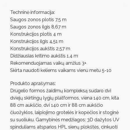
Techninė informacija:
Saugos zonos plotis 7,5 m
Saugos zonos ilgis 8,67 m
Konstrukcijos plotis 4 m
Konstrukcijos ilgis 4,51 m
Konstrukcijos aukštis 2,57 m
Didžiausias kritimo aukštis 1,4 m
Rekomenduojamas vaikų amžius 3+
Skirta naudoti keliems vaikams vienu metu 5-10
Produkto aprašymas:
Drugelio formos žaidimų kompleksą sudaro dvi
dviejų skirtingų lygių platformos, viena 140 cm, kita
88 cm aukščio, dvi 140 cm ir 88 cm aukščio
čiuožyklos, laipiojimo grotelės ir kopėčios ir stoginė
su suoliuku. Gamybinės medžiagos: 3D dažytos UV
spinduliams atsparios HPL sienų plokštės, cinkuoti