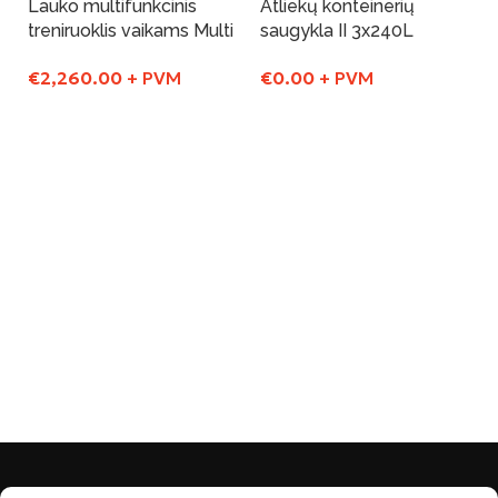
Lauko multifunkcinis
Atliekų konteinerių
treniruoklis vaikams Multi
saugykla II 3x240L
€
2,260.00
+ PVM
€
0.00
+ PVM
Į Krepšelį
Į Krepšelį