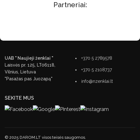
Partneriai:
UAB " Naujieji ženklai "
+370 5 2789578
Laisvės pr. 125, LT06118,
+370 5 2108737
Vilnius, Lietuva
"Pasažas pas Juozapą"
info@nzenklai.lt
SEKITE MUS
© 2025 DAROM.LT visos teisės saugomos.