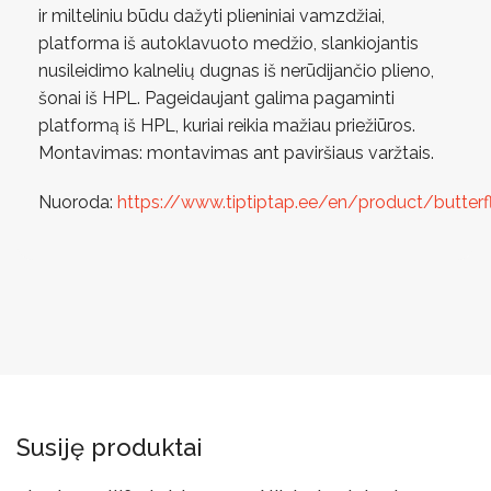
ir milteliniu būdu dažyti plieniniai vamzdžiai,
platforma iš autoklavuoto medžio, slankiojantis
nusileidimo kalnelių dugnas iš nerūdijančio plieno,
šonai iš HPL. Pageidaujant galima pagaminti
platformą iš HPL, kuriai reikia mažiau priežiūros.
Montavimas: montavimas ant paviršiaus varžtais.
Nuoroda:
https://www.tiptiptap.ee/en/product/butter
Susiję produktai