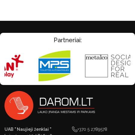
Partneriai:
UAB " Naujieji ženklai "
+370 5 2789578