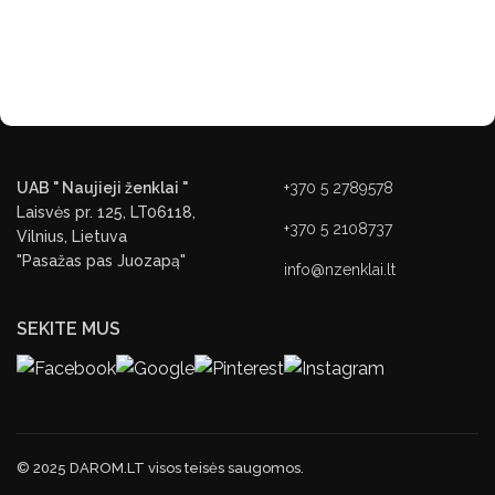
UAB " Naujieji ženklai "
+370 5 2789578
Laisvės pr. 125, LT06118,
+370 5 2108737
Vilnius, Lietuva
"Pasažas pas Juozapą"
info@nzenklai.lt
SEKITE MUS
© 2025 DAROM.LT visos teisės saugomos.