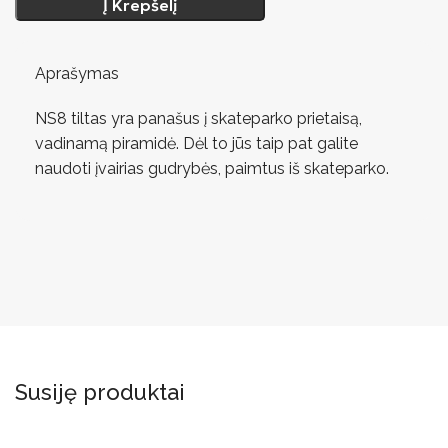
Į Krepšelį
Aprašymas
NS8 tiltas yra panašus į skateparko prietaisą,
vadinamą piramidė. Dėl to jūs taip pat galite
naudoti įvairias gudrybės, paimtus iš skateparko.
Susiję produktai