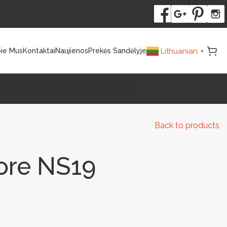
Lithuanian
ie Mus
Kontaktai
Naujienos
Prekės Sandėlyje
▼
utomatiniai Lauko WC
Išmanieji Įrenginiai
Back to products
ore NS19