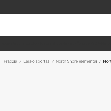
Mažoji Architektūra
Paviljonai Ir Stoginės
Vaikų Žaidimo Aikštelės
La
Pradžia
Lauko sportas
North Shore elementai
Nor