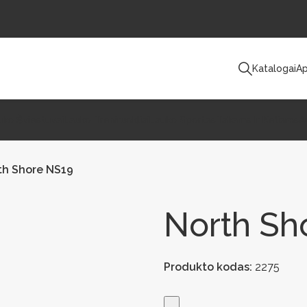
Katalogai
Ap
uko Šviestuvai
Lauko Treniruokliai
Lauko Sportas
Takams Ir Keliams
A
th Shore NS19
North Sh
Produkto kodas:
2275