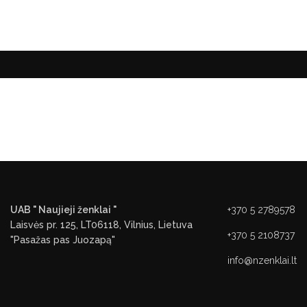
UAB " Naujieji ženklai "
+370 5 2789578
Laisvės pr. 125, LT06118, Vilnius, Lietuva
+370 5 2108737
"Pasažas pas Juozapą"
info@nzenklai.lt