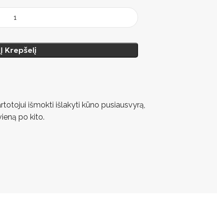
Į Krepšelį
vartotojui išmokti išlakyti kūno pusiausvyrą,
vieną po kito.