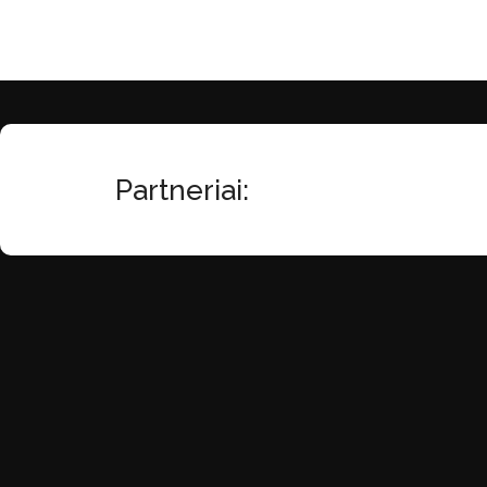
Į Krepšelį
Į Krepšelį
Partneriai: