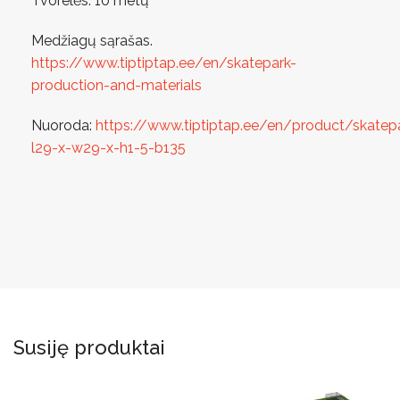
Tvorelės: 10 metų
Medžiagų sąrašas.
https://www.tiptiptap.ee/en/skatepark-
production-and-materials
Nuoroda:
https://www.tiptiptap.ee/en/product/skatep
l29-x-w29-x-h1-5-b135
Susiję produktai