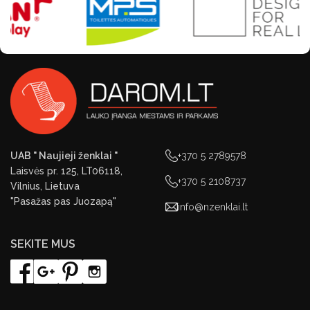
UAB " Naujieji ženklai "
+370 5 2789578
Laisvės pr. 125, LT06118,
+370 5 2108737
Vilnius, Lietuva
"Pasažas pas Juozapą"
info@nzenklai.lt
SEKITE MUS