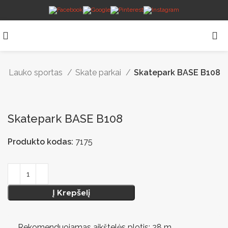
Lauko sportas
Skate parkai
Skatepark BASE B108
Skatepark BASE B108
Produkto kodas:
7175
Į Krepšelį
Rekomenduojamas aikštelės plotis: 28 m