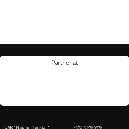
Partneriai:
UAB " Naujieji ženklai "
+370 5 2789578