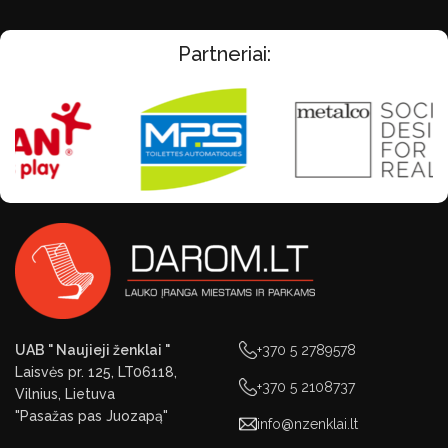
Partneriai:
UAB " Naujieji ženklai "
+370 5 2789578
Laisvės pr. 125, LT06118,
+370 5 2108737
Vilnius, Lietuva
"Pasažas pas Juozapą"
info@nzenklai.lt