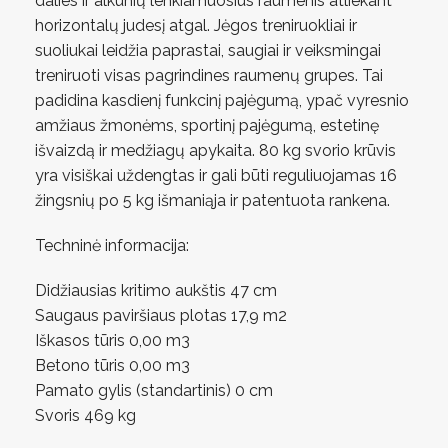
dalies ir alkūnių lenkiamuosius raumenis atliekant
horizontalų judesį atgal. Jėgos treniruokliai ir
suoliukai leidžia paprastai, saugiai ir veiksmingai
treniruoti visas pagrindines raumenų grupes. Tai
padidina kasdienį funkcinį pajėgumą, ypač vyresnio
amžiaus žmonėms, sportinį pajėgumą, estetinę
išvaizdą ir medžiagų apykaita. 80 kg svorio krūvis
yra visiškai uždengtas ir gali būti reguliuojamas 16
žingsnių po 5 kg išmaniąja ir patentuota rankena.
Techninė informacija:
Didžiausias kritimo aukštis 47 cm
Saugaus paviršiaus plotas 17,9 m2
Iškasos tūris 0,00 m3
Betono tūris 0,00 m3
Pamato gylis (standartinis) 0 cm
Svoris 469 kg