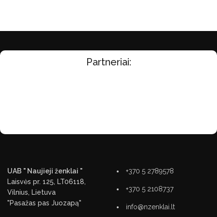
Partneriai:
UAB " Naujieji ženklai "
+370 5 2789578
Laisvės pr. 125, LT06118,
+370 5 2108737
Vilnius, Lietuva
"Pasažas pas Juozapą"
info@nzenklai.lt