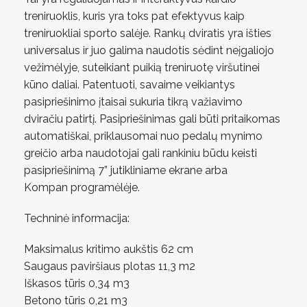
treniruoklis, kuris yra toks pat efektyvus kaip
treniruokliai sporto salėje. Rankų dviratis yra išties
universalus ir juo galima naudotis sėdint neįgaliojo
vežimėlyje, suteikiant puikią treniruotę viršutinei
kūno daliai. Patentuoti, savaime veikiantys
pasipriešinimo įtaisai sukuria tikrą važiavimo
dviračiu patirtį. Pasipriešinimas gali būti pritaikomas
automatiškai, priklausomai nuo pedalų mynimo
greičio arba naudotojai gali rankiniu būdu keisti
pasipriešinimą 7” jutikliniame ekrane arba
Kompan programėlėje.
Techninė informacija:
Maksimalus kritimo aukštis 62 cm
Saugaus paviršiaus plotas 11,3 m2
Iškasos tūris 0,34 m3
Betono tūris 0,21 m3