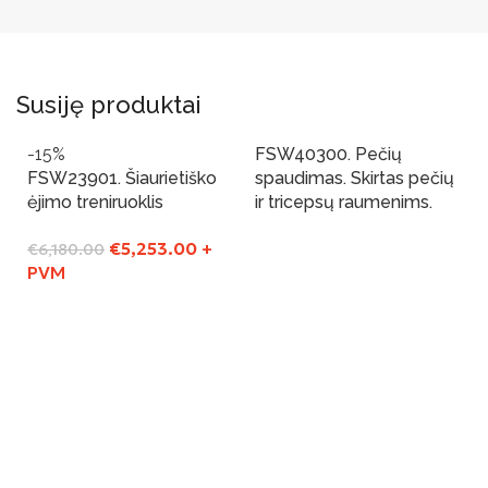
Susiję produktai
-15%
FSW40300. Pečių
FSW23901. Šiaurietiško
spaudimas. Skirtas pečių
ėjimo treniruoklis
ir tricepsų raumenims.
€
5,253.00
+
€
6,180.00
Į Krepšelį
PVM
Į Krepšelį