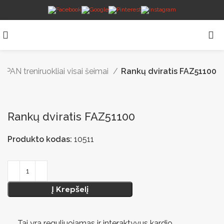
AN treniruokliai visai šeimai
Rankų dviratis FAZ51100
Rankų dviratis FAZ51100
Produkto kodas:
10511
Į Krepšelį
Tai yra reguliuojamas ir interaktyvus kardio