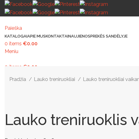
Paieška
KATALOGAI
APIE MUS
KONTAKTAI
NAUJIENOS
PREKĖS SANDĖLYJE
0
items
€
0.00
Meniu
0
items
€
0.00
MAŽOJI ARCHITEKTŪRA
PAVILJONAI IR STOGINĖS
VAIKŲ ŽAIDIMO AIK
Pradžia
Lauko treniruokliai
Lauko treniruokliai vai
Lauko treniruoklis