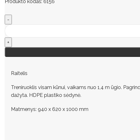
Produkto kodas:
6156
Raitelis
Treniruoklis visam kūnui, vaikams nuo 1,4 m ūgio. Pagrin
dažyta. HDPE plastiko sėdynė.
Matmenys: 940 x 620 x 1000 mm