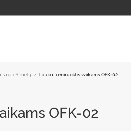
ŠTELĖS
LAUKO ŠVIESTUVAI
LAUKO TRENIRUOKLIAI
LAUKO SPORTAS
TAKAMS
kams nuo 6 metų
Lauko treniruoklis vaikams OFK-02
 vaikams OFK-02