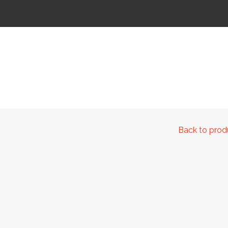
 IR KELIAMS
AUTOMATINIAI LAUKO WC
IŠMANIEJI ĮRENGINIAI
Back to prod