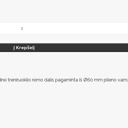
Į Krepšelį
dinė treniruoklio rėmo dalis pagaminta iš Ø60 mm plieno vamzd