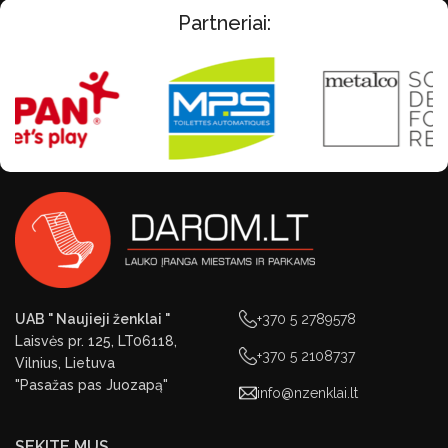
Partneriai:
UAB " Naujieji ženklai "
+370 5 2789578
Laisvės pr. 125, LT06118,
+370 5 2108737
Vilnius, Lietuva
"Pasažas pas Juozapą"
info@nzenklai.lt
SEKITE MUS