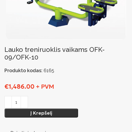
Lauko treniruoklis vaikams OFK-
09/OFK-10
Produkto kodas:
6165
€
1,486.00
+ PVM
Į Krepšelį