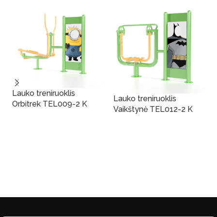
Lauko treniruoklis
Lauko treniruoklis
Orbitrek TEL009-2 K
Vaikštynė TEL012-2 K
Į Krepšelį
Į Krepšelį