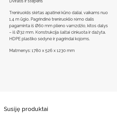
Dviratis ir steperis
Treniruoklis skirtas apatinei kūno daliai, vaikams nuo
1,4 m ūgio. Pagrindinė treniruoklio rėmo dalis
pagaminta iš Ø60 mm plieno vamzdžio, kitos dalys
– iš Ø32 mm. Konstrukcija šaltai cinkuota ir dažyta.
HDPE plastiko sėdynė ir pagrindai kojoms.
Matmenys: 1780 x 526 x 1230 mm
Susiję produktai