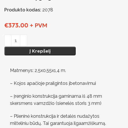
Produkto kodas:
2078
€
373.00
+ PVM
Į Krepšelį
Matmenys: 2,5х0,55х1,4 m.
– Kojos apačioje prailgintos įbetonavimui
– Įrenginio konstrukcija gaminama iš 48 mm
skersmens vamzdžio (sienelės storis 3 mm)
– Plieninė konstrukcija ir detalės nudažytos
milteliniu būdų. Tai garantuoja ilgaamžiškumą.