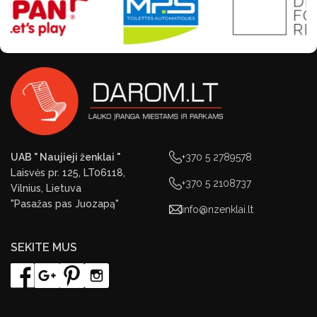
UAB " Naujieji ženklai "
+370 5 2789578
Laisvės pr. 125, LT06118,
+370 5 2108737
Vilnius, Lietuva
"Pasažas pas Juozapą"
info@nzenklai.lt
SEKITE MUS