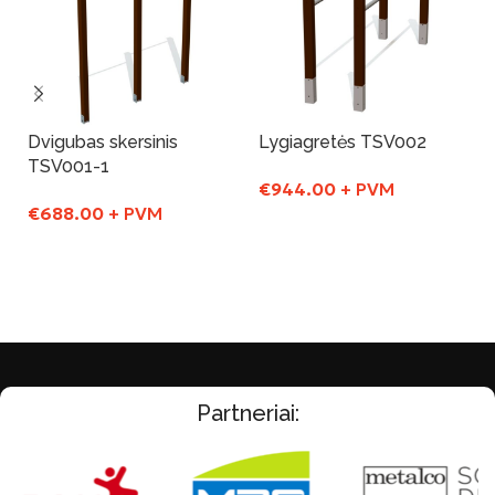
Dvigubas skersinis
Lygiagretės TSV002
TSV001-1
€
944.00
+ PVM
€
688.00
+ PVM
Į Krepšelį
Į Krepšelį
Partneriai: