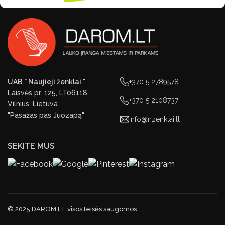
UAB " Naujieji ženklai "
+370 5 2789578
Laisvės pr. 125, LT06118,
+370 5 2108737
Vilnius, Lietuva
"Pasažas pas Juozapą"
info@nzenklai.lt
SEKITE MUS
© 2025 DAROM.LT visos teisės saugomos.