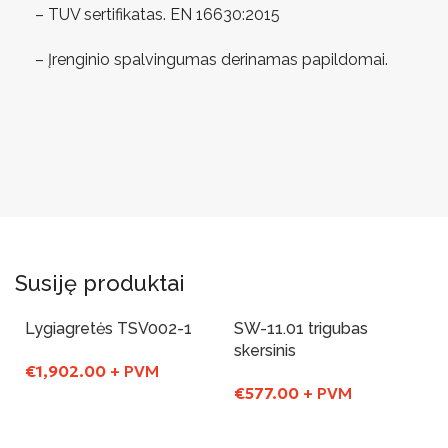
– TUV sertifikatas. EN 16630:2015
– Įrenginio spalvingumas derinamas papildomai.
Susiję produktai
Lygiagretės TSV002-1
SW-11.01 trigubas
skersinis
€
1,902.00
+ PVM
€
577.00
+ PVM
Į Krepšelį
Į Krepšelį