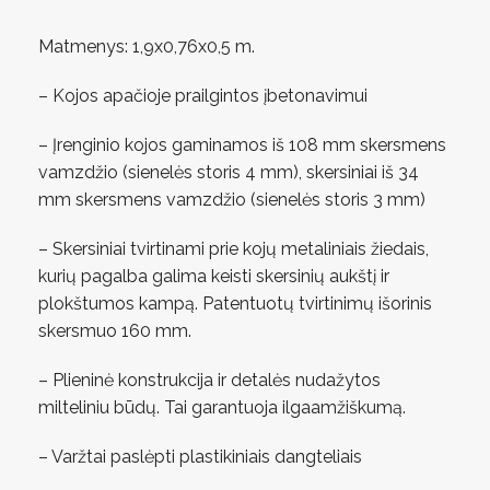
Matmenys: 1,9х0,76х0,5 m.
– Kojos apačioje prailgintos įbetonavimui
– Įrenginio kojos gaminamos iš 108 mm skersmens
vamzdžio (sienelės storis 4 mm), skersiniai iš 34
mm skersmens vamzdžio (sienelės storis 3 mm)
– Skersiniai tvirtinami prie kojų metaliniais žiedais,
kurių pagalba galima keisti skersinių aukštį ir
plokštumos kampą. Patentuotų tvirtinimų išorinis
skersmuo 160 mm.
– Plieninė konstrukcija ir detalės nudažytos
milteliniu būdų. Tai garantuoja ilgaamžiškumą.
– Varžtai paslėpti plastikiniais dangteliais