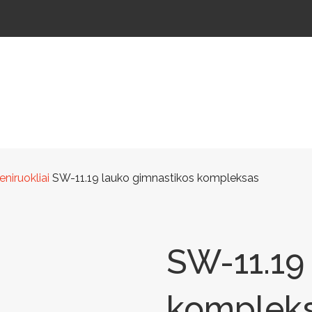
ŠTELĖS
LAUKO ŠVIESTUVAI
LAUKO TRENIRUOKLIAI
LAUKO SPORTAS
TAKAMS
niruokliai
SW-11.19 lauko gimnastikos kompleksas
SW-11.19
komplek