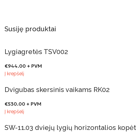
Susiję produktai
Lygiagretės TSV002
€
944.00
+ PVM
Į krepšelį
Dvigubas skersinis vaikams RK02
€
530.00
+ PVM
Į krepšelį
SW-11.03 dviejų lygių horizontalios kopėtė