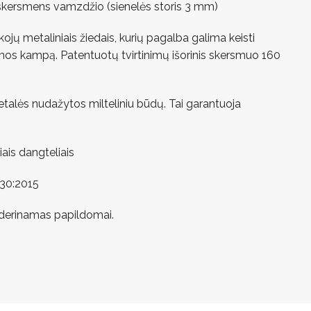
 skersmens vamzdžio (sienelės storis 3 mm)
e kojų metaliniais žiedais, kurių pagalba galima keisti
tumos kampą. Patentuotų tvirtinimų išorinis skersmuo 160
 detalės nudažytos milteliniu būdų. Tai garantuoja
iais dangteliais
630:2015
 derinamas papildomai.