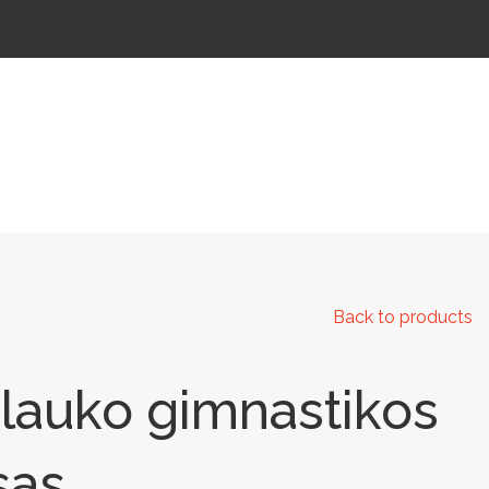
 IR KELIAMS
AUTOMATINIAI LAUKO WC
IŠMANIEJI ĮRENGINIAI
Back to products
 lauko gimnastikos
sas