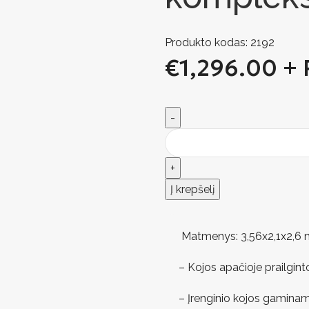
Produkto kodas:
2192
€
1,296.00
+ 
Į krepšelį
Matmenys: 3,56х2,1х2,6 
– Kojos apačioje prailgin
– Įrenginio kojos gamina