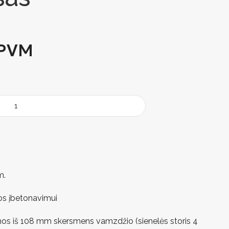
PVM
m.
tos įbetonavimui
mos iš 108 mm skersmens vamzdžio (sienelės storis 4