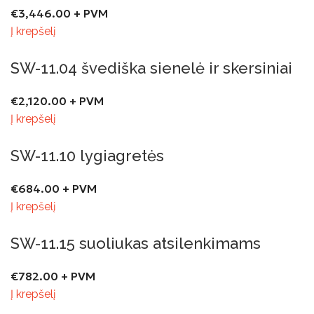
€
3,446.00
+ PVM
Į krepšelį
SW-11.04 švediška sienelė ir skersiniai
€
2,120.00
+ PVM
Į krepšelį
SW-11.10 lygiagretės
€
684.00
+ PVM
Į krepšelį
SW-11.15 suoliukas atsilenkimams
€
782.00
+ PVM
Į krepšelį