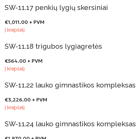
SW-11.17 penkių lygių skersiniai
€
1,011.00
+ PVM
Į krepšelį
SW-11.18 trigubos lygiagretės
€
564.00
+ PVM
Į krepšelį
SW-11.22 lauko gimnastikos kompleksas
€
3,226.00
+ PVM
Į krepšelį
SW-11.24 lauko gimnastikos kompleksas
€
1,970.00
+ PVM