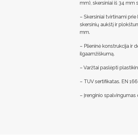
mm), skersiniai iš 34 mm
– Skersiniai tvirtinami pri
skersinių aukštį ir plokš
mm.
– Plieninė konstrukcija ir
ilgaamžiškumą.
– Varžtai paslėpti plastikin
– TUV sertifikatas. EN 16
– Įrenginio spalvingumas