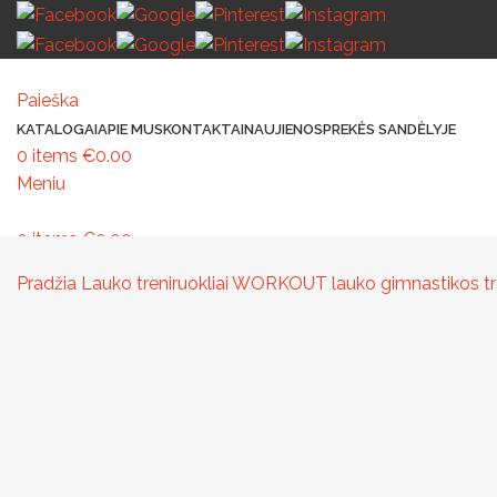
Paieška
KATALOGAI
APIE MUS
KONTAKTAI
NAUJIENOS
PREKĖS SANDĖLYJE
0
items
€
0.00
Meniu
0
items
€
0.00
MAŽOJI ARCHITEKTŪRA
PAVILJONAI IR STOGINĖS
VAIKŲ ŽAIDIMO AIK
Pradžia
Lauko treniruokliai
WORKOUT lauko gimnastikos tre