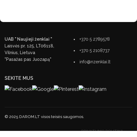
UAB " Naujieji ženklai "
+370 5 2789578
Laisvės pr. 125, LT06118,
+370 5 2108737
Vilnius, Lietuva
"Pasažas pas Juozapą"
info@nzenklai.lt
SEKITE MUS
© 2025 DAROM.LT visos teisės saugomos.
PRIVATUMO POLITIKA