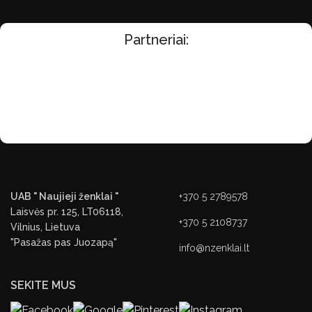
Partneriai:
UAB " Naujieji ženklai "
+370 5 2789578
Laisvės pr. 125, LT06118,
+370 5 2108737
Vilnius, Lietuva
"Pasažas pas Juozapą"
info@nzenklai.lt
SEKITE MUS