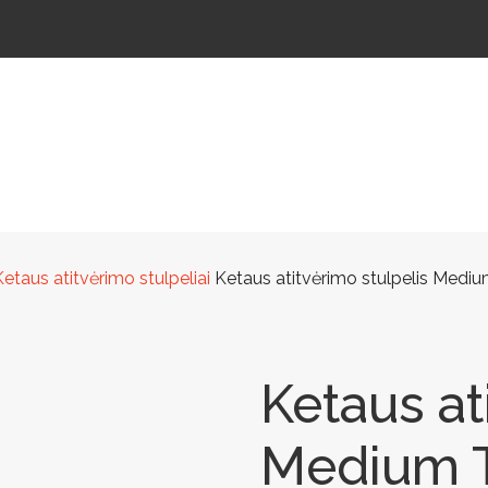
ŠTELĖS
LAUKO ŠVIESTUVAI
LAUKO TRENIRUOKLIAI
LAUKO SPORTAS
TAKAMS
Ketaus atitvėrimo stulpeliai
Ketaus atitvėrimo stulpelis Med
Ketaus at
Medium 