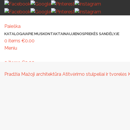
Paieška
KATALOGAI
APIE MUS
KONTAKTAI
NAUJIENOS
PREKĖS SANDĖLYJE
0
items
€
0.00
Meniu
0
items
€
0.00
MAŽOJI ARCHITEKTŪRA
PAVILJONAI IR STOGINĖS
VAIKŲ ŽAIDIMO AIK
Pradžia
Mažoji architektūra
Atitvėrimo stulpeliai ir tvorelės