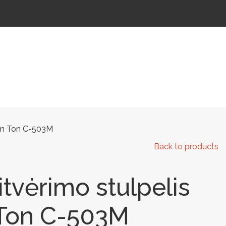
 IR KELIAMS
AUTOMATINIAI LAUKO WC
IŠMANIEJI ĮRENGINIAI
ium Ton C-503M
Back to products
itvėrimo stulpelis
Ton C-503M