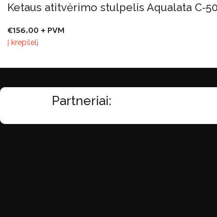
Ketaus atitvėrimo stulpelis Aqualata C-5
€
156.00
+ PVM
Į krepšelį
Partneriai: