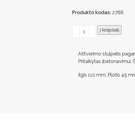
Produkto kodas:
2788
Į krepšelį
Atitvėrimo stulpelis paga
Pritaikytas įbetonavimui. S
Ilgis 110 mm, Plotis 45 