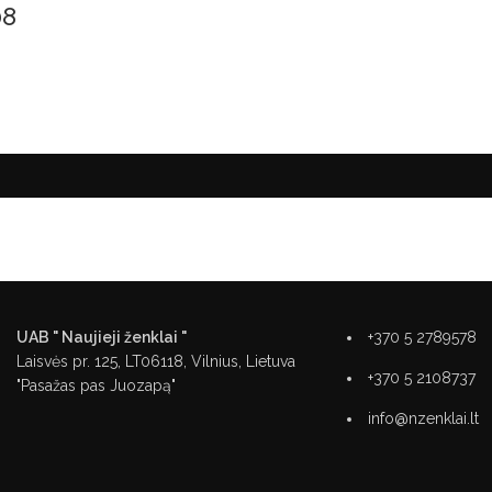
08
UAB " Naujieji ženklai "
+370 5 2789578
Laisvės pr. 125, LT06118, Vilnius, Lietuva
+370 5 2108737
"Pasažas pas Juozapą"
info@nzenklai.lt