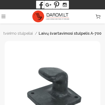
titvėrimo stulpeliai
Laivų švartavimosi stulpelis A-700