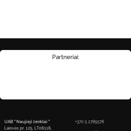
Partneriai:
UAB " Naujieji ženklai "
+370 5 2789578
Laisvės pr. 125, LT06118,