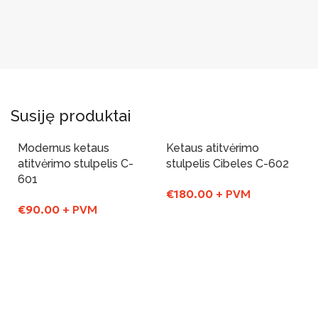
Susiję produktai
Modernus ketaus
Ketaus atitvėrimo
atitvėrimo stulpelis C-
stulpelis Cibeles C-602
601
€
180.00
+ PVM
€
90.00
+ PVM
Į Krepšelį
Į Krepšelį