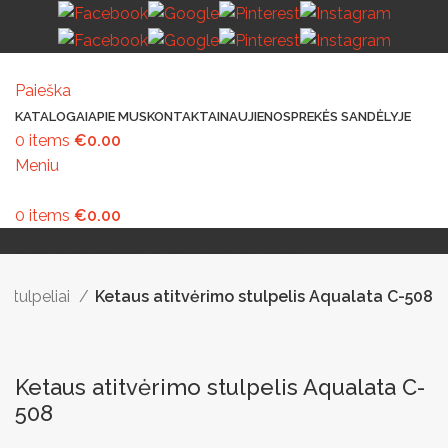
Paieška
KATALOGAI
APIE MUS
KONTAKTAI
NAUJIENOS
PREKĖS SANDĖLYJE
0
items
€
0.00
Meniu
0
items
€
0.00
MAŽOJI ARCHITEKTŪRA
PAVILJONAI IR STOGINĖS
VAIKŲ ŽAIDIMO AIKŠTELĖS
LAUKO ŠVIESTUVAI
LAUKO TRENIRUOKLIAI
LAUKO SPORTAS
TAKAMS IR KELIAMS
AUTOMATINIAI LAUKO WC
IŠMANIEJI ĮRENGINIAI
 stulpeliai
Ketaus atitvėrimo stulpelis Aqualata C-508
Ketaus atitvėrimo stulpelis Aqualata C-
508