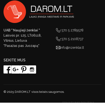
UAB " Naujieji ženklai "
+370 5 2789578
Laisvės pr. 125, LT06118,
+370 5 2108737
Vilnius, Lietuva
"Pasažas pas Juozapą"
info@nzenklai.lt
SEKITE MUS
© 2025 DAROM.LT visos teisės saugomos.
PRIVATUMO POLITIKA