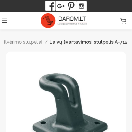
atitvėrimo stulpeliai
Laivų švartavimosi stulpelis A-712