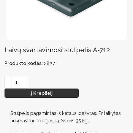
Laivų švartavimosi stulpelis A-712
Produkto kodas:
2827
Į Krepšelį
Stulpelis pagamintas iš ketaus, dažytas. Pritaikytas
ankeravimui į pagrindą. Svoris 35 kg.