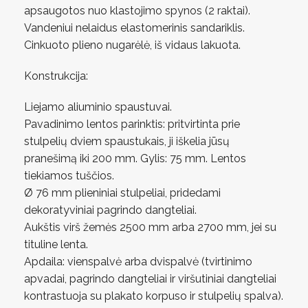
apsaugotos nuo klastojimo spynos (2 raktai).
Vandeniui nelaidus elastomerinis sandariklis.
Cinkuoto plieno nugarėlė, iš vidaus lakuota.
Konstrukcija:
Liejamo aliuminio spaustuvai.
Pavadinimo lentos parinktis: pritvirtinta prie
stulpelių dviem spaustukais, ji iškelia jūsų
pranešimą iki 200 mm. Gylis: 75 mm. Lentos
tiekiamos tuščios.
Ø 76 mm plieniniai stulpeliai, pridedami
dekoratyviniai pagrindo dangteliai.
Aukštis virš žemės 2500 mm arba 2700 mm, jei su
tituline lenta.
Apdaila: vienspalvė arba dvispalvė (tvirtinimo
apvadai, pagrindo dangteliai ir viršutiniai dangteliai
kontrastuoja su plakato korpuso ir stulpelių spalva).