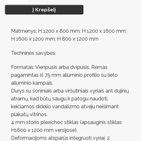
Į Krepšelį
Matmenys: H 1200 x 800 mm; H 1200 x 1600 mm;
H 1600 x 1200 mm; H 800 x 1200 mm
Techninės savybės:
Formatas: Vienpusis arba dvipusis. Rėmas
pagamintas iš 75 mm aliuminio profilio su lieto
aliuminio kampais.
Durys su šoniniais arba viršutiniais vyriais ant dujinių
atramų, kad būtų saugu ir patogu naudoti,
keičiamos didelio vandalizmo atveju neišimant
plakatų vitrinos.
4 mm storio plexichoc stiklas (apsauginis stiklas
H1600 x 1200 mm versijose).
Deformacijoms atsparūs integruoti vyriai. 2