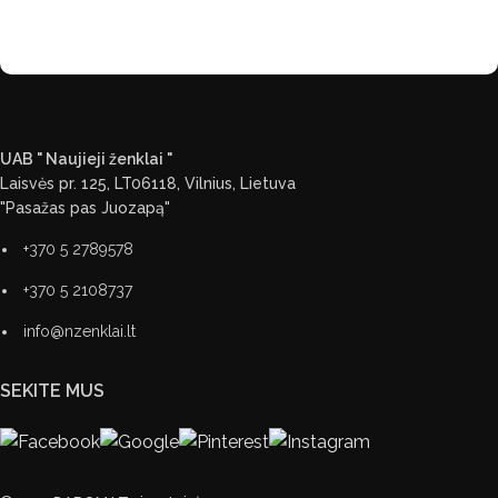
UAB " Naujieji ženklai "
Laisvės pr. 125, LT06118, Vilnius, Lietuva
"Pasažas pas Juozapą"
+370 5 2789578
+370 5 2108737
info@nzenklai.lt
SEKITE MUS