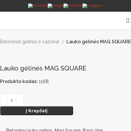
Betoninės gėlinės ir vazonai
Lauko gėlinės MAG SQUARE
Lauko gėlinės MAG SQUARE
Produkto kodas:
1168
Į Krepšelį
Betoninė lauko gėlinė Mag Square. Basic line.