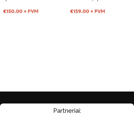
€
150.00
+ PVM
€
159.00
+ PVM
Į Krepšelį
Į Krepšelį
Partneriai: