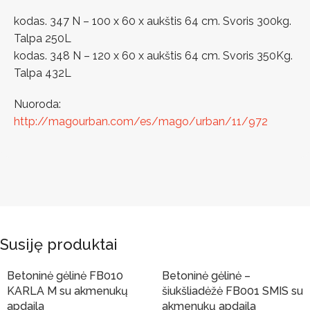
kodas. 347 N – 100 x 60 x aukštis 64 cm. Svoris 300kg.
Talpa 250L
kodas. 348 N – 120 x 60 x aukštis 64 cm. Svoris 350Kg.
Talpa 432L
Nuoroda:
http://magourban.com/es/mago/urban/11/972
Susiję produktai
Betoninė gėlinė FB010
Betoninė gėlinė –
Yra sandelyje
Yra sandelyje
KARLA M su akmenukų
šiukšliadėžė FB001 SMIS su
apdaila
akmenukų apdaila