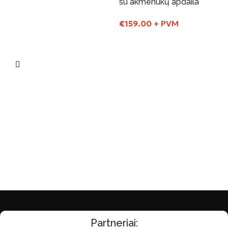
su akmenukų apdaila
Į Krepšelį
€
159.00
+ PVM
Į Krepšelį
Partneriai: