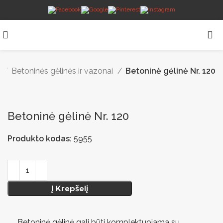
s
Betoninės gėlinės ir vazonai
Betoninė gėlinė Nr. 120
Betoninė gėlinė Nr. 120
Produkto kodas:
5955
Į Krepšelį
Betoninė gėlinė gali būti komplektuojama su