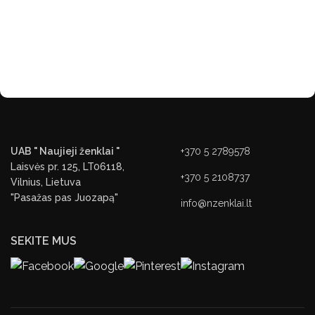
UAB " Naujieji ženklai "
+370 5 2789578
Laisvės pr. 125, LT06118,
+370 5 2108737
Vilnius, Lietuva
"Pasažas pas Juozapą"
info@nzenklai.lt
SEKITE MUS