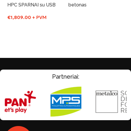
HPC SPARNAI su USB
betonas
€
1,809.00
+ PVM
Į Krepšelį
Į Krepšelį
Partneriai: