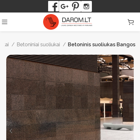
iukai
Betoniniai suoliukai
Betoninis suoliukas Bangos