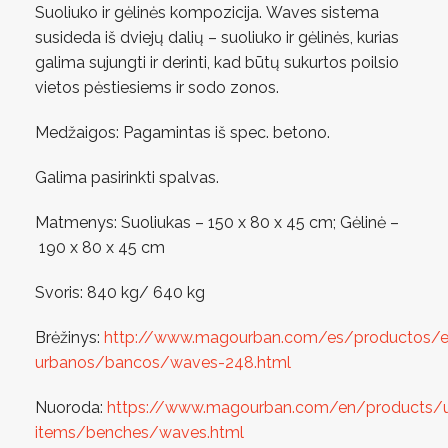
Suoliuko ir gėlinės kompozicija. Waves sistema
susideda iš dviejų dalių – suoliuko ir gėlinės, kurias
galima sujungti ir derinti, kad būtų sukurtos poilsio
vietos pėstiesiems ir sodo zonos.
Medžaigos: Pagamintas iš spec. betono.
Galima pasirinkti spalvas.
Matmenys: Suoliukas – 150 x 80 x 45 cm; Gėlinė –
190 x 80 x 45 cm
Svoris: 840 kg/ 640 kg
Brėžinys:
http://www.magourban.com/es/productos/e
urbanos/bancos/waves-248.html
Nuoroda:
https://www.magourban.com/en/products/
items/benches/waves.html