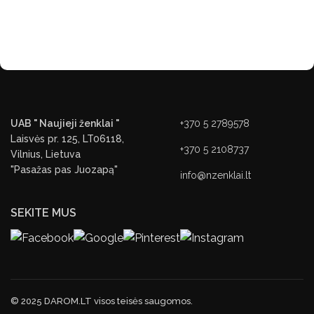
UAB " Naujieji ženklai "
+370 5 2789578
Laisvės pr. 125, LT06118,
+370 5 2108737
Vilnius, Lietuva
"Pasažas pas Juozapą"
info@nzenklai.lt
SEKITE MUS
© 2025 DAROM.LT visos teisės saugomos.