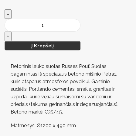
Į Krepšelį
Betoninis lauko suolas Russes Pouf. Suolas
pagamintas iš specialaus betono mišinio Petra1,
kuris atsparus atmosferos poveikiui. Gaminio
sudėtis: Portlando cementas, smėlis, granitas ir
užpildai, kurie vėliau sumaišomi su vandeniu ir
priedais (takumą gerinančiais ir degazuojančiais).
Betono markė: C35/45.
Matmenys: Ø1200 x 490 mm