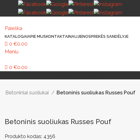
Paieška
KATALOGAI
APIE MUS
KONTAKTAI
NAUJIENOS
PREKĖS SANDĖLYJE
0
€
0.00
Meniu
0
€
0.00
MAŽOJI ARCHITEKTŪRA
PAVILJONAI IR STOGINĖS
VAIKŲ ŽAIDIMO AIKŠTELĖS
LAUKO ŠVIESTUVAI
LAUKO TRENIRUOKLIAI
LAUKO SPORTAS
TAKAMS IR KELIAMS
AUTOMATINIAI LAUKO WC
IŠMANIEJI ĮRENGINIAI
Betoniniai suoliukai
Betoninis suoliukas Russes Pouf
Betoninis suoliukas Russes Pouf
Produkto kodas:
4356