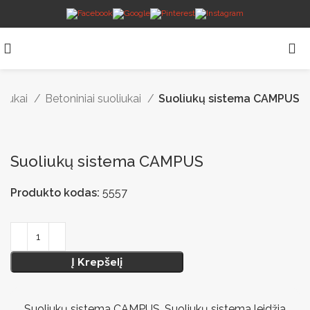
liukai
Betoniniai suoliukai
Suoliukų sistema CAMPUS
Suoliukų sistema CAMPUS
Produkto kodas:
5557
Į Krepšelį
Suoliukų sistema CAMPUS. Suoliukų sistema leidžia