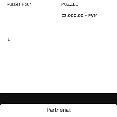
Russes Pouf
PUZZLE
€
2,000.00
+ PVM
Į Krepšelį
Į Krepšelį
Partneriai: