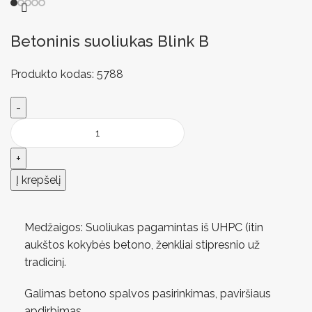
Betoninis suoliukas Blink B
Produkto kodas:
5788
Į krepšelį
Medžaigos: Suoliukas pagamintas iš UHPC (itin
aukštos kokybės betono, ženkliai stipresnio už
tradicinį.
Galimas betono spalvos pasirinkimas, paviršiaus
apdirbimas.