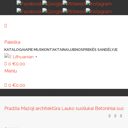
Paieška
KATALOGAI
APIE MUS
KONTAKTAI
NAUJIENOS
PREKĖS SANDĖLYJE
Lithuanian
▼
0
€
0.00
Meniu
0
€
0.00
MAŽOJI ARCHITEKTŪRA
PAVILJONAI IR STOGINĖS
VAIKŲ ŽAIDIMO AIKŠTELĖS
LAUKO ŠVIESTUVAI
LAUKO TRENIRUOKLIAI
LAUKO SPORTAS
TAKAMS IR KELIAMS
AUTOMATINIAI LAUKO WC
IŠMANIEJI ĮRENGINIAI
Pradžia
Mažoji architektūra
Lauko suoliukai
Betoniniai suoli