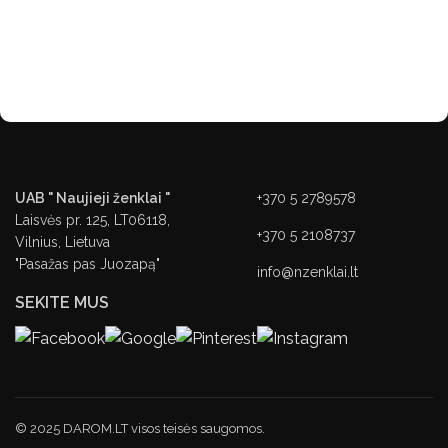
UAB " Naujieji ženklai "
+370 5 2789578
Laisvės pr. 125, LT06118,
+370 5 2108737
Vilnius, Lietuva
"Pasažas pas Juozapą"
info@nzenklai.lt
SEKITE MUS
© 2025 DAROM.LT visos teisės saugomos.