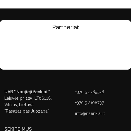
Partneriai:
UAB " Naujieji ženklai "
+370 5 2789578
Laisvės pr. 125, LT06118,
+370 5 2108737
Vilnius, Lietuva
"Pasažas pas Juozapą"
info@nzenklai.lt
SEKITE MUS