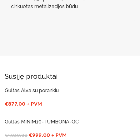
cinkuotas metalizacijos būdu
Susiję produktai
Gultas Alva su porankiu
€
877.00
+ PVM
Į Krepšelį
Gultas MINIM10-TUMBONA-GC
-3%
€
999.00
+ PVM
€
1,030.00