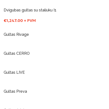
Į Krepšelį
Dvigubas gultas su staliuku I1
€
1,247.00
+ PVM
Į Krepšelį
Gultas Rivage
Į Krepšelį
Gultas CERRO
Į Krepšelį
Gultas LIVE
Į Krepšelį
Gultas Preva
Į Krepšelį