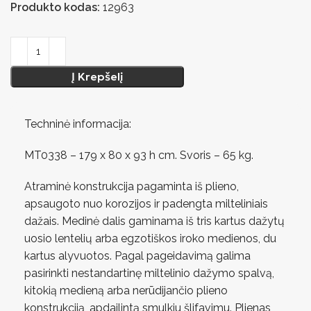
Produkto kodas:
12963
Į Krepšelį
Techninė informacija:
MT0338 – 179 x 80 x 93 h cm. Svoris – 65 kg.
Atraminė konstrukcija pagaminta iš plieno,
apsaugoto nuo korozijos ir padengta milteliniais
dažais. Medinė dalis gaminama iš tris kartus dažytų
uosio lentelių arba egzotiškos iroko medienos, du
kartus alyvuotos. Pagal pageidavimą galima
pasirinkti nestandartinę miltelinio dažymo spalvą,
kitokią medieną arba nerūdijančio plieno
konstrukciją, apdailintą smulkiu šlifavimu. Plienas