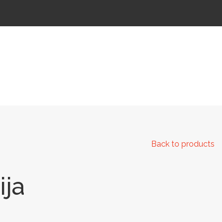
 IR KELIAMS
AUTOMATINIAI LAUKO WC
IŠMANIEJI ĮRENGINIAI
Back to products
ija