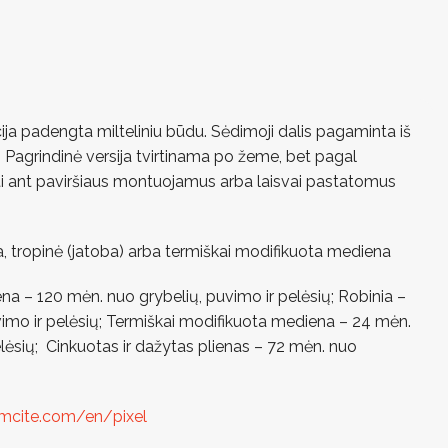
ija padengta milteliniu būdu. Sėdimoji dalis pagaminta iš
. Pagrindinė versija tvirtinama po žeme, bet pagal
 ant paviršiaus montuojamus arba laisvai pastatomus
a, tropinė (jatoba) arba termiškai modifikuota mediena
na – 120 mėn. nuo grybelių, puvimo ir pelėsių; Robinia –
imo ir pelėsių; Termiškai modifikuota mediena – 24 mėn.
elėsių; Cinkuotas ir dažytas plienas – 72 mėn. nuo
mcite.com/en/pixel