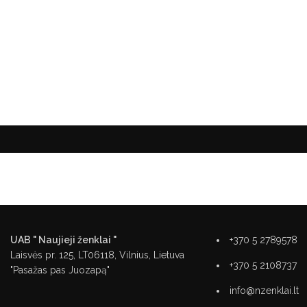
UAB " Naujieji ženklai "
+370 5 2789578
Laisvės pr. 125, LT06118, Vilnius, Lietuva
+370 5 2108737
"Pasažas pas Juozapą"
info@nzenklai.lt