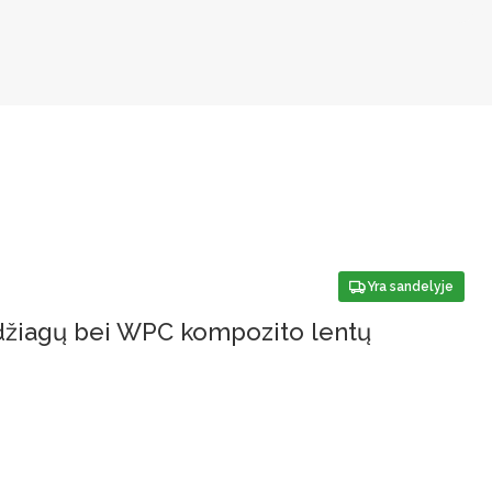
Yra sandelyje
edžiagų bei WPC kompozito lentų