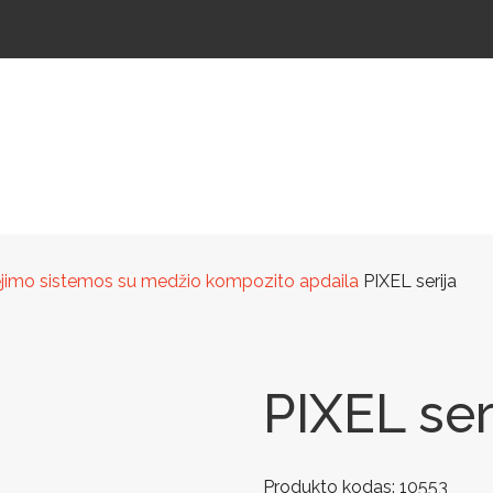
ŠTELĖS
LAUKO ŠVIESTUVAI
LAUKO TRENIRUOKLIAI
LAUKO SPORTAS
TAKAMS
dėjimo sistemos su medžio kompozito apdaila
PIXEL serija
PIXEL ser
Produkto kodas:
10553