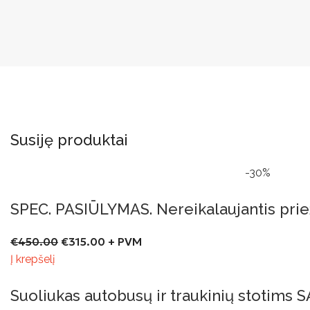
Susiję produktai
-30%
SPEC. PASIŪLYMAS. Nereikalaujantis pri
€
450.00
€
315.00
+ PVM
Į krepšelį
Suoliukas autobusų ir traukinių stotims