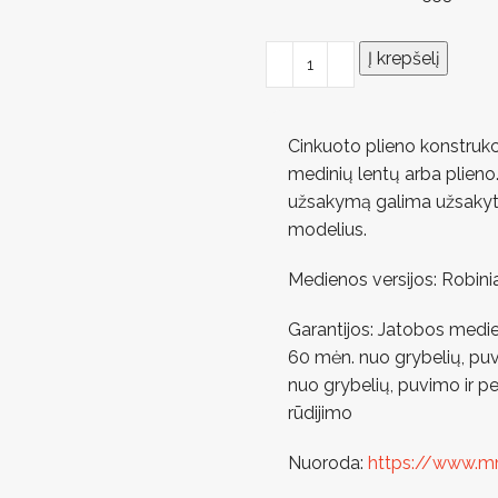
Į krepšelį
Cinkuoto plieno konstrukc
medinių lentų arba plieno
užsakymą galima užsakyti
modelius.
Medienos versijos: Robini
Garantijos: Jatobos medie
60 mėn. nuo grybelių, puv
nuo grybelių, puvimo ir p
rūdijimo
Nuoroda:
https://www.m