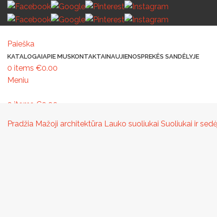
Paieška
KATALOGAI
APIE MUS
KONTAKTAI
NAUJIENOS
PREKĖS SANDĖLYJE
0
items
€
0.00
Meniu
0
items
€
0.00
MAŽOJI ARCHITEKTŪRA
PAVILJONAI IR STOGINĖS
VAIKŲ ŽAIDIMO AIK
Pradžia
Mažoji architektūra
Lauko suoliukai
Suoliukai ir se