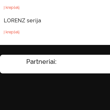
Į krepšelį
LORENZ serija
Į krepšelį
Partneriai: