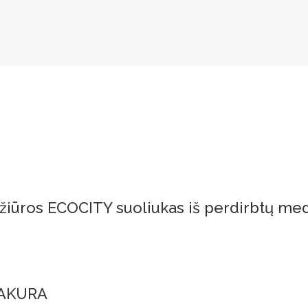
ežiūros ECOCITY suoliukas iš perdirbtų m
 SAKURA