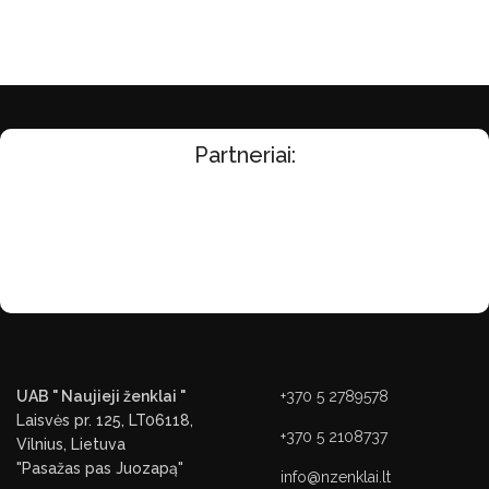
Partneriai:
UAB " Naujieji ženklai "
+370 5 2789578
Laisvės pr. 125, LT06118,
+370 5 2108737
Vilnius, Lietuva
"Pasažas pas Juozapą"
info@nzenklai.lt