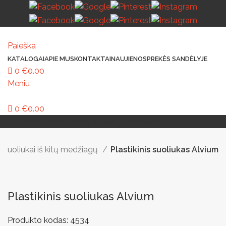
Paieška
KATALOGAI
APIE MUS
KONTAKTAI
NAUJIENOS
PREKĖS SANDĖLYJE
0
€
0.00
Meniu
0
€
0.00
MAŽOJI ARCHITEKTŪRA
PAVILJONAI IR STOGINĖS
VAIKŲ ŽAIDIMO AIKŠTELĖS
LAUKO ŠVIESTUVAI
LAUKO TRENIRUOKLIAI
LAUKO SPORTAS
TAKAMS IR KELIAMS
AUTOMATINIAI LAUKO WC
IŠMANIEJI ĮRENGINIAI
Suoliukai iš kitų medžiagų
Plastikinis suoliukas Alvium
Plastikinis suoliukas Alvium
Produkto kodas:
4534