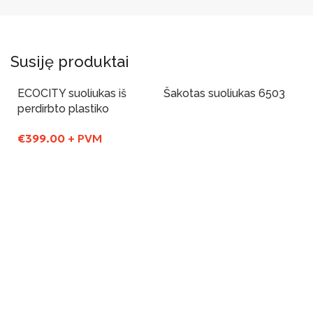
Susiję produktai
ECOCITY suoliukas iš
Šakotas suoliukas 6503
perdirbto plastiko
Į Krepšelį
€
399.00
+ PVM
Į Krepšelį