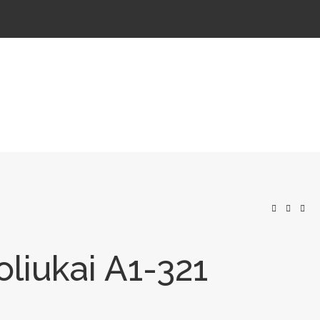
 IR KELIAMS
AUTOMATINIAI LAUKO WC
IŠMANIEJI ĮRENGINIAI
liukai A1-321