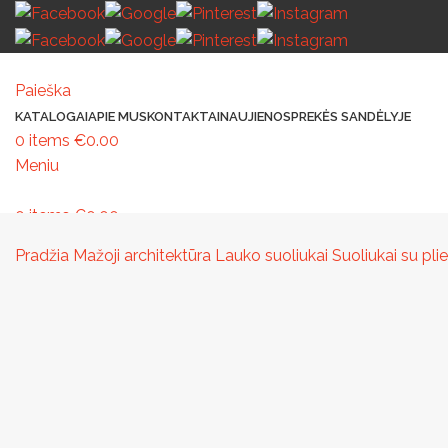
Paieška
KATALOGAI
APIE MUS
KONTAKTAI
NAUJIENOS
PREKĖS SANDĖLYJE
0
items
€
0.00
Meniu
0
items
€
0.00
MAŽOJI ARCHITEKTŪRA
PAVILJONAI IR STOGINĖS
VAIKŲ ŽAIDIMO AIK
Pradžia
Mažoji architektūra
Lauko suoliukai
Suoliukai su pl