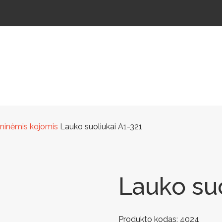
ŠTELĖS
LAUKO ŠVIESTUVAI
LAUKO TRENIRUOKLIAI
LAUKO SPORTAS
TAKAMS
ieninėmis kojomis
Lauko suoliukai A1-321
Lauko suo
Produkto kodas:
4024