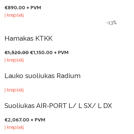
€
890.00
+ PVM
Į krepšelį
-13%
Hamakas KTKK
€
1,320.00
€
1,150.00
+ PVM
Į krepšelį
Lauko suoliukas Radium
Į krepšelį
Suoliukas AIR-PORT L/ L SX/ L DX
€
2,067.00
+ PVM
Į krepšelį