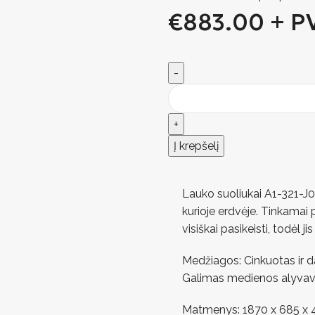
€
883.00
+ P
Į krepšelį
Lauko suoliukai A1-321-J0
kurioje erdvėje. Tinkamai 
visiškai pasikeisti, todėl ji
Medžiagos: Cinkuotas ir d
Galimas medienos alyva
Matmenys: 1870 x 685 x 