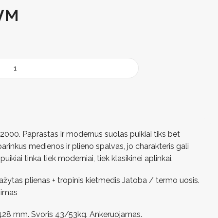
VM
2000. Paprastas ir modernus suolas puikiai tiks bet
parinkus medienos ir plieno spalvas, jo charakteris gali
s puikiai tinka tiek moderniai, tiek klasikinei aplinkai.
ažytas plienas + tropinis kietmedis Jatoba / termo uosis.
vimas
428 mm. Svoris 43/53kg. Ankeruojamas.