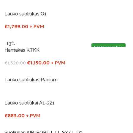
Į Krepšelį
Lauko suoliukas O1
€
1,799.00
+ PVM
Į Krepšelį
-13%
Yra sandelyje
Hamakas KTKK
€
1,150.00
+ PVM
€
1,320.00
Į Krepšelį
Lauko suoliukas Radium
Į Krepšelį
Lauko suoliukai A1-321
€
883.00
+ PVM
Į Krepšelį
Suoliukas AIR-PORT L/ L SX/ L DX