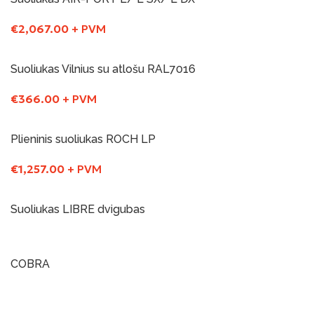
€
2,067.00
+ PVM
Į Krepšelį
Suoliukas Vilnius su atlošu RAL7016
Yra sandelyje
€
366.00
+ PVM
Į Krepšelį
Plieninis suoliukas ROCH LP
Yra sandelyje
€
1,257.00
+ PVM
Į Krepšelį
Suoliukas LIBRE dvigubas
Į Krepšelį
COBRA
Į Krepšelį