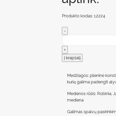
Produkto kodas:
12224
Į krepšelį
Medžiagos: plieninė konstr
kurią galima padengti aly
Medienos rūšis: Robinia, 
mediena
Galimas spalvų pasirinkim