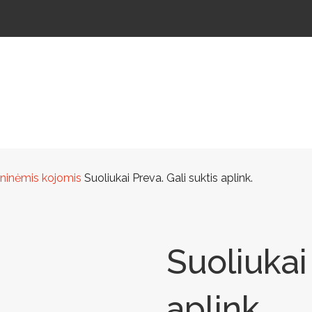
ŠTELĖS
LAUKO ŠVIESTUVAI
LAUKO TRENIRUOKLIAI
LAUKO SPORTAS
TAKAMS
ieninėmis kojomis
Suoliukai Preva. Gali suktis aplink.
Suoliukai 
aplink.