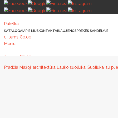
Paieška
KATALOGAI
APIE MUS
KONTAKTAI
NAUJIENOS
PREKĖS SANDĖLYJE
0
items
€
0.00
Meniu
0
items
€
0.00
MAŽOJI ARCHITEKTŪRA
PAVILJONAI IR STOGINĖS
VAIKŲ ŽAIDIMO AIK
Pradžia
Mažoji architektūra
Lauko suoliukai
Suoliukai su pl