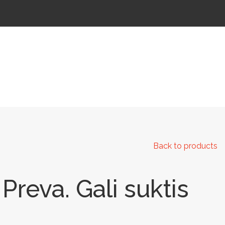
 IR KELIAMS
AUTOMATINIAI LAUKO WC
IŠMANIEJI ĮRENGINIAI
Back to products
Preva. Gali suktis