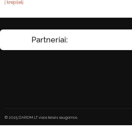
Į krepšelį
Partneriai:
© 2025 DAROM.LT visos teisės saugomos.