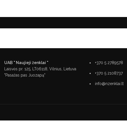
UAB " Naujieji ženklai "
+370 5 2789578
Laisvės pr. 125, LT06118, Vilnius, Lietuva
+370 5 2108737
"Pasažas pas Juozapą"
info@nzenklai.lt