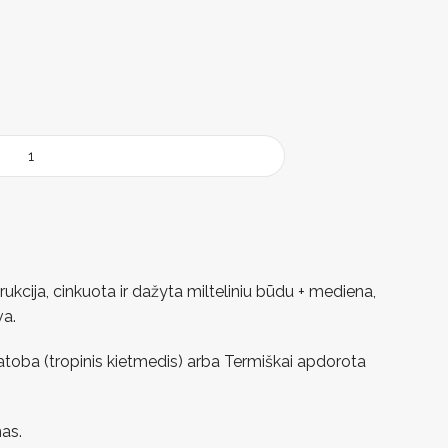
ukcija, cinkuota ir dažyta milteliniu būdu + mediena,
va.
Jatoba (tropinis kietmedis) arba Termiškai apdorota
as.