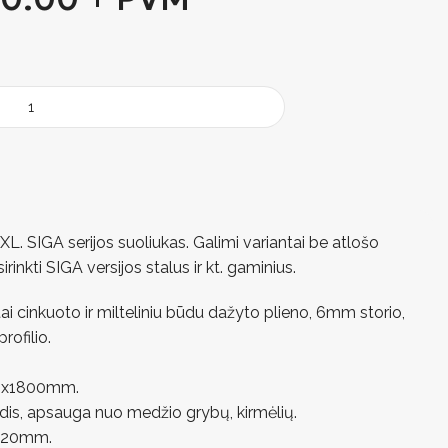
L. SIGA serijos suoliukas. Galimi variantai be atlošo
rinkti SIGA versijos stalus ir kt. gaminius.
i cinkuoto ir milteliniu būdu dažyto plieno, 6mm storio,
rofilio.
0x1800mm.
dis, apsauga nuo medžio grybų, kirmėlių.
420mm.