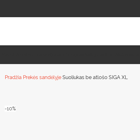
Mažoji Architektūra
Paviljonai Ir Stoginės
Vaikų Žaidimo Aikštelės
La
Pradžia
Prekės sandėlyje
Suoliukas be atlošo SIGA XL
-10%