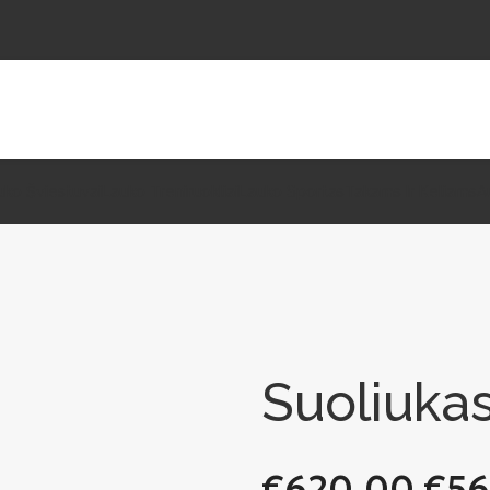
uko Šviestuvai
Lauko Treniruokliai
Lauko Sportas
Takams Ir Keliams
A
Suoliukas
€
620.00
€
56