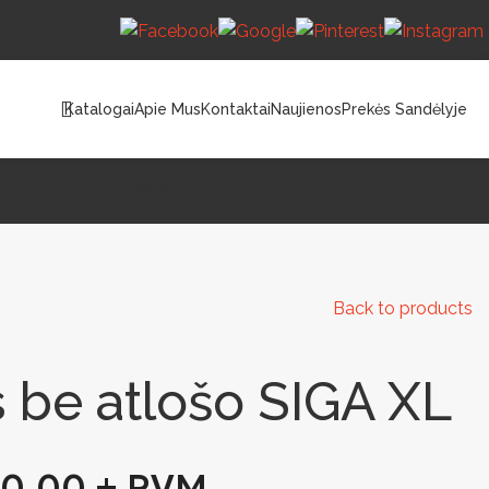
Katalogai
Apie Mus
Kontaktai
Naujienos
Prekės Sandėlyje
utomatiniai Lauko WC
Išmanieji Įrenginiai
Back to products
 be atlošo SIGA XL
0.00
+ PVM