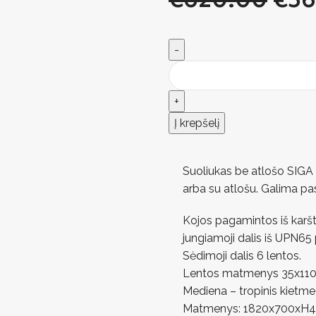
Į krepšelį
Suoliukas be atlošo SIGA X
arba su atlošu. Galima pasi
Kojos pagamintos iš karšta
jungiamoji dalis iš UPN65 p
Sėdimoji dalis 6 lentos.
Lentos matmenys 35x11
Mediena – tropinis kietme
Matmenys: 1820x700xH