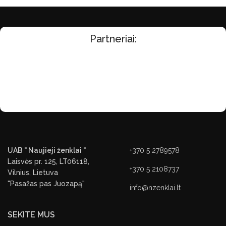
Partneriai:
UAB " Naujieji ženklai "
+370 5 2789578
Laisvės pr. 125, LT06118,
+370 5 2108737
Vilnius, Lietuva
"Pasažas pas Juozapą"
info@nzenklai.lt
SEKITE MUS