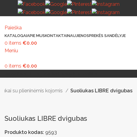
Paieška
KATALOGAI
APIE MUS
KONTAKTAI
NAUJIENOS
PREKĖS SANDĖLYJE
0
items
€
0.00
Meniu
0
items
€
0.00
MAŽOJI ARCHITEKTŪRA
PAVILJONAI IR STOGINĖS
VAIKŲ ŽAIDIMO AIKŠTELĖS
LAUKO ŠVIESTUVAI
LAUKO TRENIRUOKLIAI
LAUKO SPORTAS
TAKAMS IR KELIAMS
AUTOMATINIAI LAUKO WC
IŠMANIEJI ĮRENGINIAI
liukai su plieninėmis kojomis
Suoliukas LIBRE dvigubas
Suoliukas LIBRE dvigubas
Produkto kodas:
9593