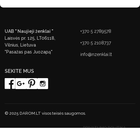
UAB " Naujieji ženklai "
+370 5 2789578
Laisvės pr. 125, LT06118,
+370 5 2108737
Vilnius, Lietuva
"Pasažas pas Juozapą"
info@nzenklai.lt
SEKITE MUS
© 2025 DAROM.LT visos teisės saugomos.
PRIVATUMO POLITIKA