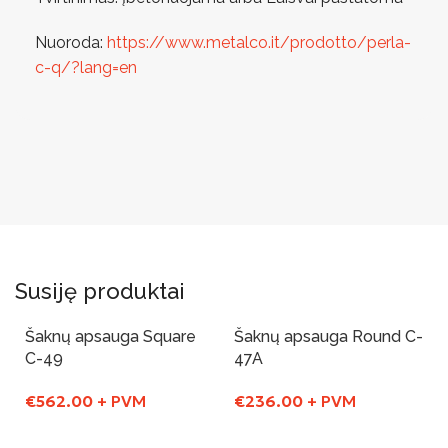
Nuoroda:
https://www.metalco.it/prodotto/perla-
c-q/?lang=en
Susiję produktai
Šaknų apsauga Square
Šaknų apsauga Round C-
C-49
47A
€
562.00
+ PVM
€
236.00
+ PVM
Į Krepšelį
Į Krepšelį