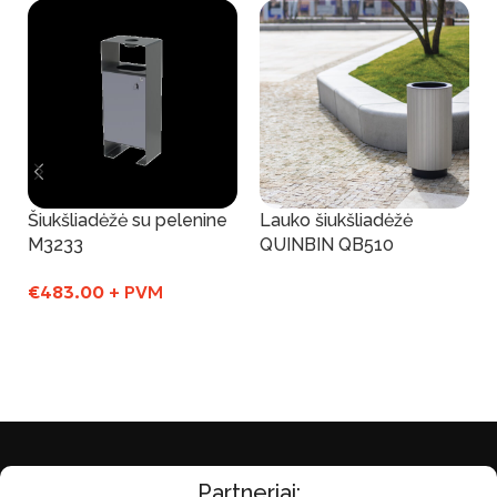
Šiukšliadėžė su pelenine
Lauko šiukšliadėžė
M3233
QUINBIN QB510
€
483.00
+ PVM
Į Krepšelį
Į Krepšelį
Partneriai: