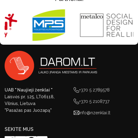
UAB " Naujieji ženklai "
+370 5 2789578
Laisvės pr. 125, LT06118,
+370 5 2108737
Vilnius, Lietuva
"Pasažas pas Juozapą"
info@nzenklai.lt
SEKITE MUS