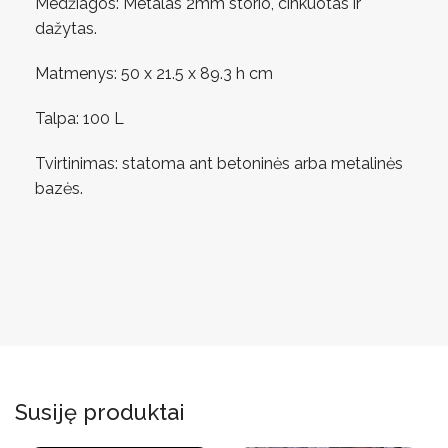
Medžiagos: Metalas 2mm storio, cinkuotas ir
dažytas.
Matmenys: 50 x 21.5 x 89.3 h cm
Talpa: 100 L
Tvirtinimas: statoma ant betoninės arba metalinės
bazės.
Susiję produktai