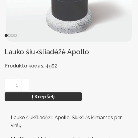
Lauko šiukšliadėžė Apollo
Produkto kodas:
4952
Į Krepšelį
Lauko šiukšliadėžė Apollo. Šiukšlės išimamos per
viršų.