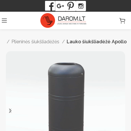
žės
Plieninės šiukšliadėžės
Lauko šiukšliadėžė Apollo