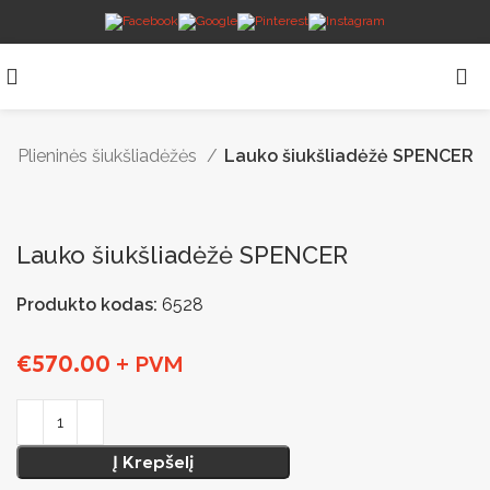
Plieninės šiukšliadėžės
Lauko šiukšliadėžė SPENCER
Lauko šiukšliadėžė SPENCER
Produkto kodas:
6528
€
570.00
+ PVM
Į Krepšelį