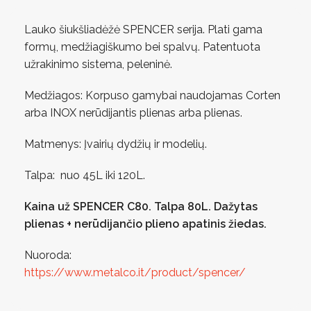
Lauko šiukšliadėžė SPENCER serija. Plati gama
formų, medžiagiškumo bei spalvų. Patentuota
užrakinimo sistema, peleninė.
Medžiagos: Korpuso gamybai naudojamas Corten
arba INOX nerūdijantis plienas arba plienas.
Matmenys: Įvairių dydžių ir modelių.
Talpa: nuo 45L iki 120L.
Kaina už SPENCER C80. Talpa 80L. Dažytas
plienas + nerūdijančio plieno apatinis žiedas.
Nuoroda:
https://www.metalco.it/product/spencer/