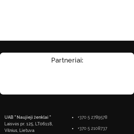
Partneriai:
UAB " Naujieji ženklai "
+370 5 2789578
Laisvės pr. 125, LT06118,
+370 5 2108737
Vilnius, Lietuva