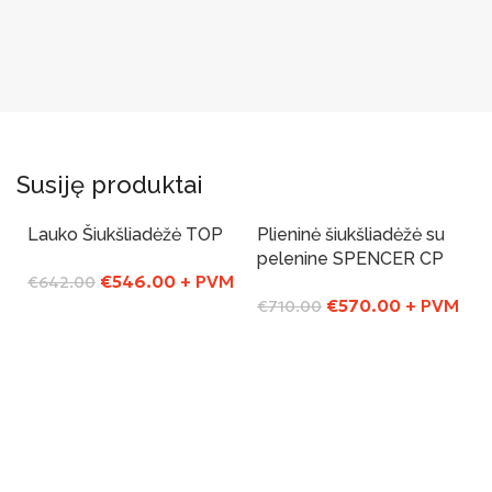
Susiję produktai
Lauko Šiukšliadėžė TOP
Plieninė šiukšliadėžė su
-15%
-20%
pelenine SPENCER CP
€
546.00
+ PVM
€
642.00
€
570.00
+ PVM
€
710.00
Į Krepšelį
Į Krepšelį