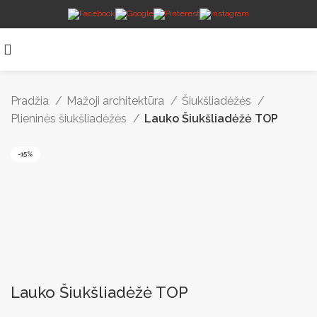
Pradžia
Mažoji architektūra
Šiukšliadėžės
Plieninės šiukšliadėžės
Lauko Šiukšliadėžė TOP
-15%
Lauko Šiukšliadėžė TOP