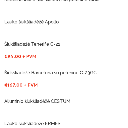
Į Krepšelį
Lauko šiukšliadėžė Apollo
Į Krepšelį
Šiukšliadėžė Tenerife C-21
€
94.00
+ PVM
Į Krepšelį
Šiukšliadėžė Barcelona su pelenine C-23GC
€
167.00
+ PVM
Į Krepšelį
Aliuminio šiukšliadėžė CESTUM
Į Krepšelį
Lauko šiukšliadėžė ERMES