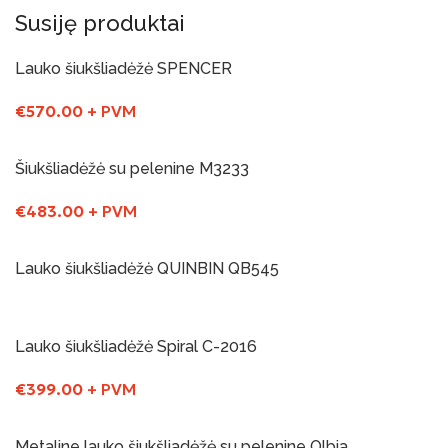
Susiję produktai
Lauko šiukšliadėžė SPENCER
€
570.00
+ PVM
Į Krepšelį
Šiukšliadėžė su pelenine M3233
€
483.00
+ PVM
Į Krepšelį
Lauko šiukšliadėžė QUINBIN QB545
Į Krepšelį
Lauko šiukšliadėžė Spiral C-2016
€
399.00
+ PVM
Į Krepšelį
Metaline lauko šiukšliadėžė su pelenine Olbia