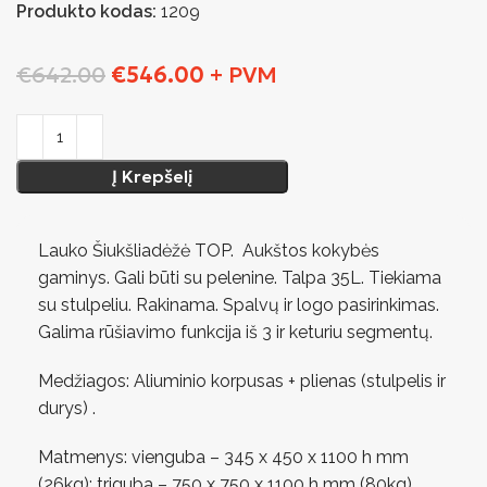
Produkto kodas:
1209
€
642.00
€
546.00
+ PVM
Į Krepšelį
Lauko Šiukšliadėžė TOP. Aukštos kokybės
gaminys. Gali būti su pelenine. Talpa 35L. Tiekiama
su stulpeliu. Rakinama. Spalvų ir logo pasirinkimas.
Galima rūšiavimo funkcija iš 3 ir keturiu segmentų.
Medžiagos: Aliuminio korpusas + plienas (stulpelis ir
durys) .
Matmenys: vienguba – 345 x 450 x 1100 h mm
(26kg); triguba – 750 x 750 x 1100 h mm (80kg).