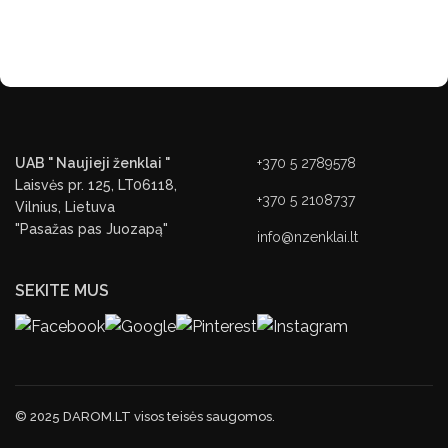
UAB " Naujieji ženklai "
+370 5 2789578
Laisvės pr. 125, LT06118,
+370 5 2108737
Vilnius, Lietuva
"Pasažas pas Juozapą"
info@nzenklai.lt
SEKITE MUS
© 2025 DAROM.LT visos teisės saugomos.