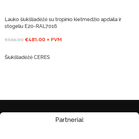
Į Krepšelį
Lauko šiukšliadėžė su tropinio kietmedžio apdaila ir
-15%
Yra sandelyje
stogeliu E20-RAL7016
€
481.00
+ PVM
€
566.00
Į Krepšelį
Šiukšliadėžė CERES
Į Krepšelį
Partneriai: