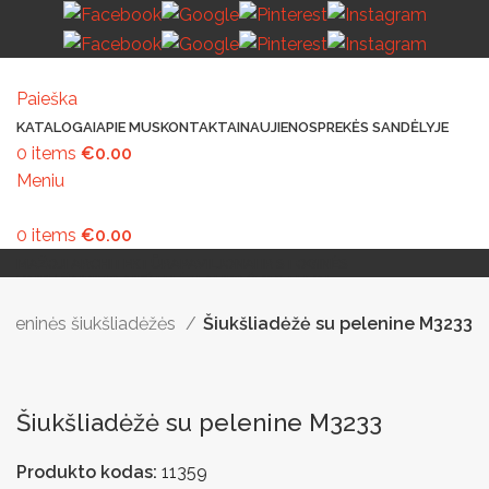
Paieška
KATALOGAI
APIE MUS
KONTAKTAI
NAUJIENOS
PREKĖS SANDĖLYJE
0
items
€
0.00
Meniu
0
items
€
0.00
MAŽOJI ARCHITEKTŪRA
PAVILJONAI IR STOGINĖS
VAIKŲ ŽAIDIMO AIKŠTELĖS
LAUKO ŠVIESTUVAI
LAUKO TRENIRUOKLIAI
LAUKO SPORTAS
TAKAMS IR KELIAMS
AUTOMATINIAI LAUKO WC
IŠMANIEJI ĮRENGINIAI
Plieninės šiukšliadėžės
Šiukšliadėžė su pelenine M3233
Šiukšliadėžė su pelenine M3233
Produkto kodas:
11359