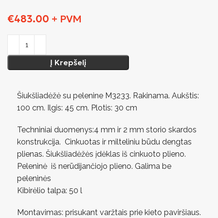
€
483.00
+ PVM
Į Krepšelį
Šiukšliadėžė su pelenine M3233. Rakinama. Aukštis:
100 cm. Ilgis: 45 cm. Plotis: 30 cm
Techniniai duomenys:4 mm ir 2 mm storio skardos
konstrukcija. Cinkuotas ir milteliniu būdu dengtas
plienas. Šiukšliadėžės įdėklas iš cinkuoto plieno.
Peleninė iš nerūdijančiojo plieno. Galima be
peleninės
Kibirėlio talpa: 50 l
Montavimas: prisukant varžtais prie kieto paviršiaus.