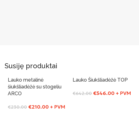
Susiję produktai
Lauko metalinė
Lauko Šiukšliadėžė TOP
-9%
-15%
šiukšliadėžė su stogeliu
€
546.00
+ PVM
ARCO
€
642.00
Į Krepšelį
€
210.00
+ PVM
€
230.00
Į Krepšelį