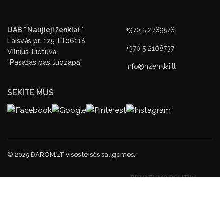
UAB " Naujieji ženklai "
+370 5 2789578
Laisvės pr. 125, LT06118,
+370 5 2108737
Vilnius, Lietuva
"Pasažas pas Juozapą"
info@nzenklai.lt
SEKITE MUS
© 2025 DAROM.LT visos teisės saugomos.
PRIVATUMO POLITIKA