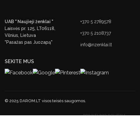
UAB " Naujieji ženklai "
+370 5 2789578
Laisvės pr. 125, LT06118,
+370 5 2108737
Vilnius, Lietuva
"Pasažas pas Juozapą"
info@nzenklai.lt
SEKITE MUS
© 2025 DAROM.LT visos teisės saugomos.
PRIVATUMO POLITIKA