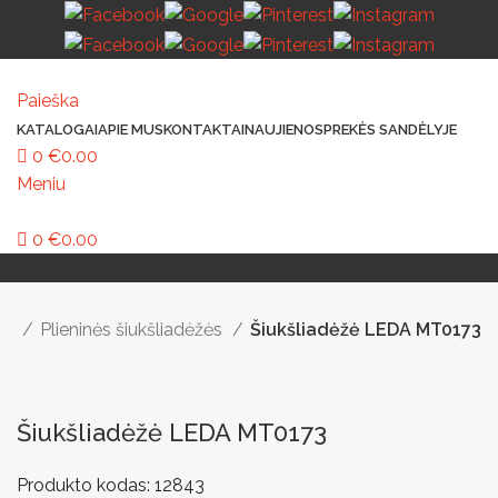
Paieška
KATALOGAI
APIE MUS
KONTAKTAI
NAUJIENOS
PREKĖS SANDĖLYJE
0
€
0.00
Meniu
0
€
0.00
MAŽOJI ARCHITEKTŪRA
PAVILJONAI IR STOGINĖS
VAIKŲ ŽAIDIMO AIKŠTELĖS
LAUKO ŠVIESTUVAI
LAUKO TRENIRUOKLIAI
LAUKO SPORTAS
TAKAMS IR KELIAMS
AUTOMATINIAI LAUKO WC
IŠMANIEJI ĮRENGINIAI
ės
Plieninės šiukšliadėžės
Šiukšliadėžė LEDA MT0173
Šiukšliadėžė LEDA MT0173
Produkto kodas:
12843