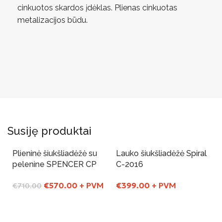
cinkuotos skardos įdėklas. Plienas cinkuotas
metalizacijos būdu.
Susiję produktai
Plieninė šiukšliadėžė su
Lauko šiukšliadėžė Spiral
-20%
pelenine SPENCER CP
C-2016
€
570.00
+ PVM
€
399.00
+ PVM
€
710.00
Į Krepšelį
Į Krepšelį