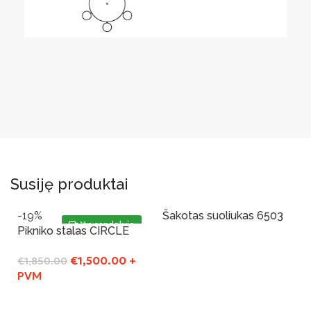
Susiję produktai
-19%
Šakotas suoliukas 6503
Yra sandelyje
Pikniko stalas CIRCLE
Į Krepšelį
€
1,500.00
+
€
1,850.00
PVM
Į Krepšelį