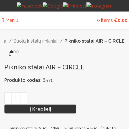
Meniu
0
items
€
0.00
tūra
Suolų ir stalų rinkiniai
Pikniko stalai AIR – CIRCLE
Pikniko stalai AIR – CIRCLE
Produkto kodas:
6571
Į Krepšelį
Pikniko stalai AIR – CIRCLE. PLienas + HPL (aukšto