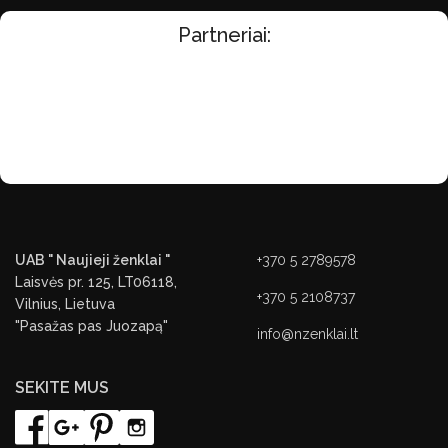
Partneriai:
UAB " Naujieji ženklai "
+370 5 2789578
Laisvės pr. 125, LT06118,
+370 5 2108737
Vilnius, Lietuva
"Pasažas pas Juozapą"
info@nzenklai.lt
SEKITE MUS