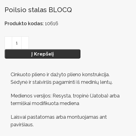
Poilsio stalas BLOCQ
Produkto kodas:
10616
Į Krepšelį
Cinkuoto plieno ir dažyto plieno konstrukcija.
Sėdynė ir stalviršis pagaminti iš medinių lentų.
Medienos versijos: Resysta, tropinė (Jatoba) arba
termiškai modifikuota mediena
Laisvai pastatomas arba montuojamas ant
paviršiaus.