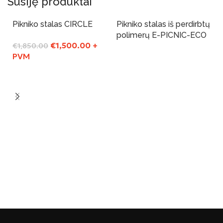
Susiję produktai
Pikniko stalas CIRCLE
Pikniko stalas iš perdirbtų
-19%
Yra sandelyje
polimerų E-PICNIC-ECO
€
1,500.00
+
€
1,850.00
PVM
Į Krepšelį
Į Krepšelį