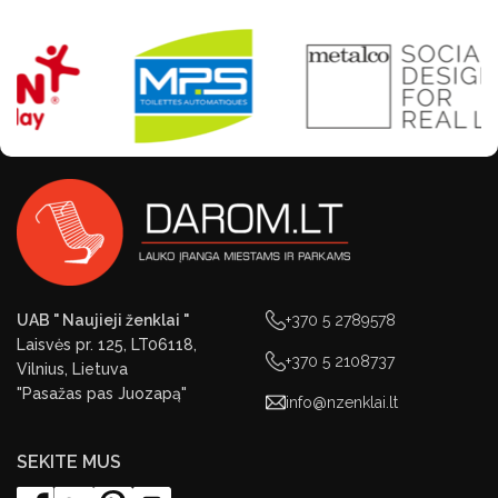
UAB " Naujieji ženklai "
+370 5 2789578
Laisvės pr. 125, LT06118,
+370 5 2108737
Vilnius, Lietuva
"Pasažas pas Juozapą"
info@nzenklai.lt
SEKITE MUS