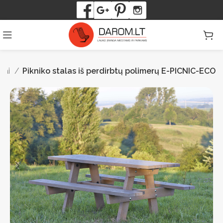
niai
Pikniko stalas iš perdirbtų polimerų E-PICNIC-ECO