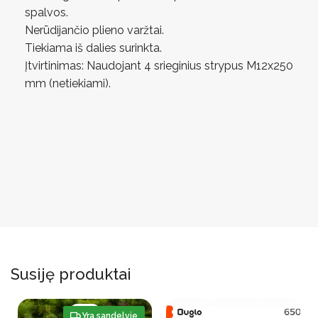
spalvos.
Nerūdijančio plieno varžtai.
Tiekiama iš dalies surinkta.
Įtvirtinimas: Naudojant 4 srieginius strypus M12x250
mm (netiekiami).
Susiję produktai
-19%
Yra sandelyje