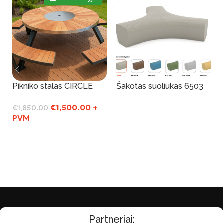
Pikniko stalas CIRCLE
Šakotas suoliukas 6503
€
1,500.00
+
€
1,850.00
Į Krepšelį
PVM
Į Krepšelį
Partneriai: