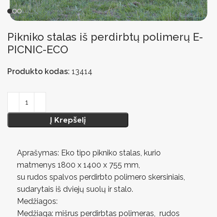
Pikniko stalas iš perdirbtų polimerų E-
PICNIC-ECO
Produkto kodas:
13414
Į Krepšelį
Aprašymas: Eko tipo pikniko stalas, kurio
matmenys 1800 x 1400 x 755 mm,
su rudos spalvos perdirbto polimero skersiniais,
sudarytais iš dviejų suolų ir stalo.
Medžiagos:
Medžiaga: mišrus perdirbtas polimeras, rudos