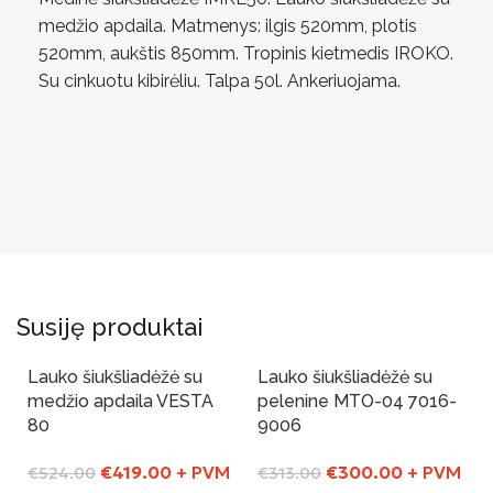
medžio apdaila. Matmenys: ilgis 520mm, plotis
520mm, aukštis 850mm. Tropinis kietmedis IROKO.
Su cinkuotu kibirėliu. Talpa 50l. Ankeriuojama.
Susiję produktai
Lauko šiukšliadėžė su
Lauko šiukšliadėžė su
-20%
-4%
Yra sandelyje
Yra sandelyje
medžio apdaila VESTA
pelenine MTO-04 7016-
80
9006
€
419.00
+ PVM
€
300.00
+ PVM
€
524.00
€
313.00