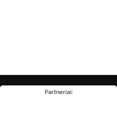
Į Krepšelį
Į Krepšelį
Partneriai: