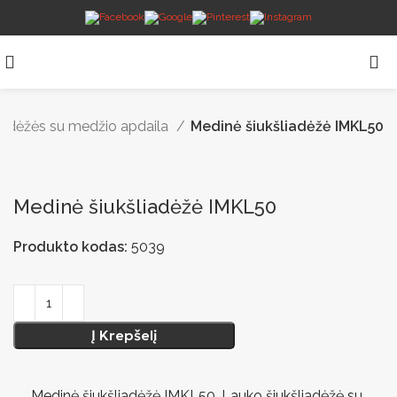
liadėžės su medžio apdaila
Medinė šiukšliadėžė IMKL50
Medinė šiukšliadėžė IMKL50
Produkto kodas:
5039
Į Krepšelį
Medinė šiukšliadėžė IMKL50. Lauko šiukšliadėžė su