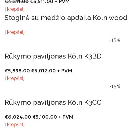
€
4,211.00
€
3,511.00
+ PVM
Į krepšelį
Stoginė su medžio apdaila Koln wood
Į krepšelį
-15%
Rūkymo paviljonas Köln K3BD
€
5,898.00
€
5,012.00
+ PVM
Į krepšelį
-15%
Rūkymo paviljonas Köln K3CC
€
6,024.00
€
5,100.00
+ PVM
Į krepšelį