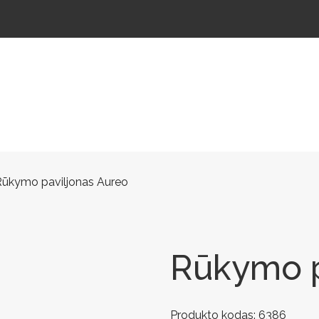
ŠTELĖS
LAUKO ŠVIESTUVAI
LAUKO TRENIRUOKLIAI
LAUKO SPORTAS
TAKAMS
Rūkymo paviljonas Aureo
Rūkymo p
Produkto kodas:
6386