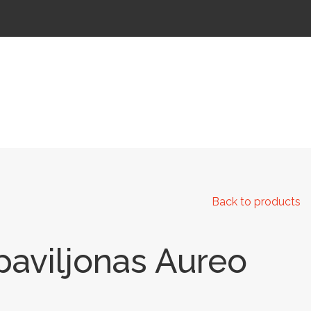
 IR KELIAMS
AUTOMATINIAI LAUKO WC
IŠMANIEJI ĮRENGINIAI
Back to products
aviljonas Aureo