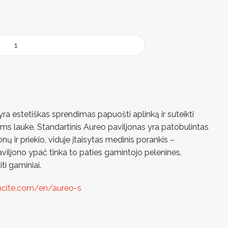
ra estetiškas sprendimas papuošti aplinką ir suteikti
s lauke. Standartinis Aureo paviljonas yra patobulintas
onų ir priekio, viduje įtaisytas medinis porankis –
paviljono ypač tinka to paties gamintojo pelenines,
iti gaminiai.
ite.com/en/aureo-s