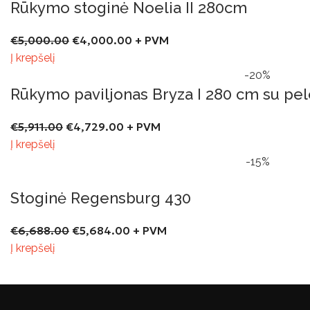
Rūkymo stoginė Noelia II 280cm
€
5,000.00
€
4,000.00
+ PVM
Į krepšelį
-20%
Rūkymo paviljonas Bryza I 280 cm su pe
€
5,911.00
€
4,729.00
+ PVM
Į krepšelį
-15%
Stoginė Regensburg 430
€
6,688.00
€
5,684.00
+ PVM
Į krepšelį