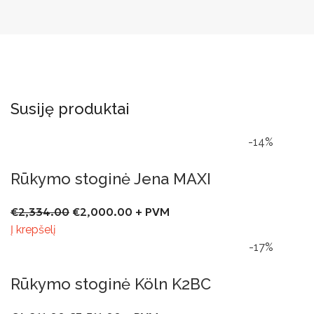
Susiję produktai
-14%
Rūkymo stoginė Jena MAXI
€
2,334.00
€
2,000.00
+ PVM
Į krepšelį
-17%
Rūkymo stoginė Köln K2BC