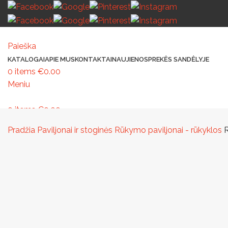
Paieška
KATALOGAI
APIE MUS
KONTAKTAI
NAUJIENOS
PREKĖS SANDĖLYJE
0
items
€
0.00
Meniu
0
items
€
0.00
MAŽOJI ARCHITEKTŪRA
PAVILJONAI IR STOGINĖS
VAIKŲ ŽAIDIMO AIK
Pradžia
Paviljonai ir stoginės
Rūkymo paviljonai - rūkyklos