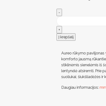
Į krepšelį
Aureo rūkymo paviljonas y
komforto jausmą rūkantiem
stiklinėmis sienelėmis iš š
lentynėlė atsiremti. Prie 
suoliukai, šiukšliadėžės ir k
Daugiau informacijos:
mmc