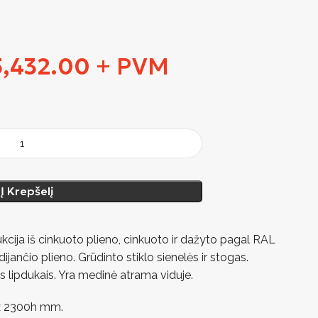
5,432.00
+ PVM
Į Krepšelį
cija iš cinkuoto plieno, cinkuoto ir dažyto pagal RAL
dijančio plieno. Grūdinto stiklo sienelės ir stogas.
s lipdukais. Yra medinė atrama viduje.
x 2300h mm.