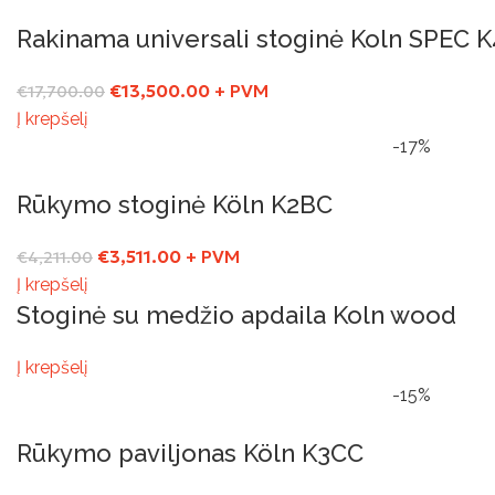
Rakinama universali stoginė Koln SPEC 
€
13,500.00
+ PVM
€
17,700.00
Į krepšelį
-17%
Rūkymo stoginė Köln K2BC
€
3,511.00
+ PVM
€
4,211.00
Į krepšelį
Stoginė su medžio apdaila Koln wood
Į krepšelį
-15%
Rūkymo paviljonas Köln K3CC