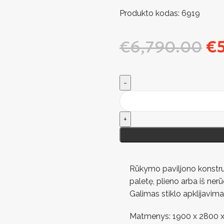
Produkto kodas:
6919
€
6,790.00
€
Rūkymo paviljono konstruk
paletę, plieno arba iš nerū
Galimas stiklo apklijavima
Matmenys: 1900 x 2800 