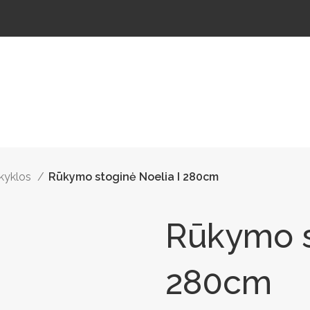
ŠTELĖS
LAUKO ŠVIESTUVAI
LAUKO TRENIRUOKLIAI
LAUKO SPORTAS
TAKAMS
ūkyklos
Rūkymo stoginė Noelia I 280cm
Rūkymo s
280cm