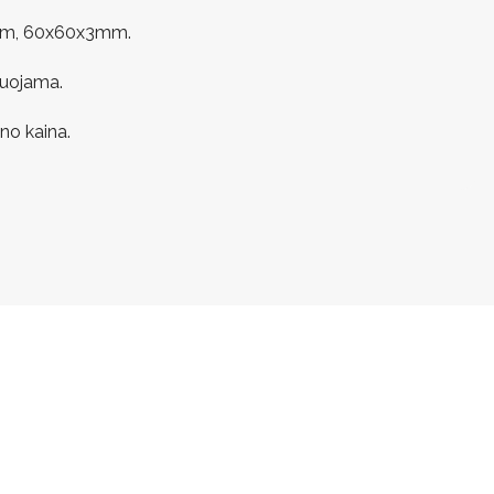
x3mm, 60x60x3mm.
nuojama.
no kaina.