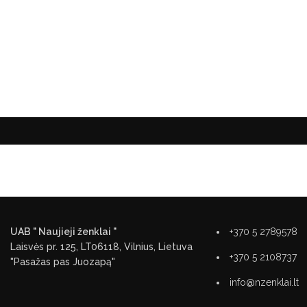
UAB " Naujieji ženklai "
+370 5 2789578
Laisvės pr. 125, LT06118, Vilnius, Lietuva
+370 5 2108737
"Pasažas pas Juozapą"
info@nzenklai.lt