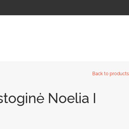
 IR KELIAMS
AUTOMATINIAI LAUKO WC
IŠMANIEJI ĮRENGINIAI
Back to products
toginė Noelia I