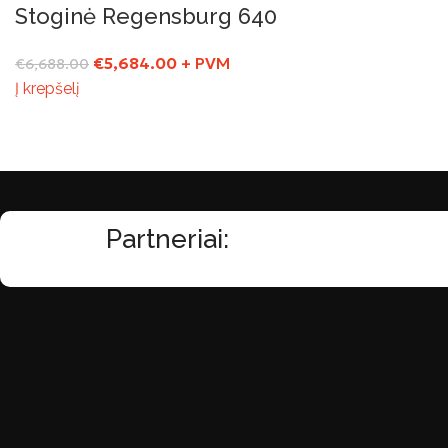
Stoginė Regensburg 640
€
5,684.00
+ PVM
€
6,688.00
Į krepšelį
Partneriai: