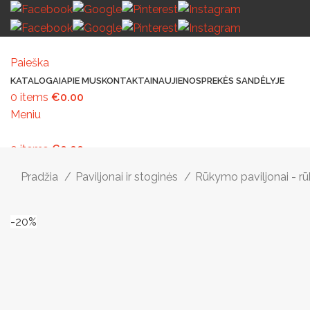
Paieška
KATALOGAI
APIE MUS
KONTAKTAI
NAUJIENOS
PREKĖS SANDĖLYJE
0
items
€
0.00
Meniu
0
items
€
0.00
MAŽOJI ARCHITEKTŪRA
PAVILJONAI IR STOGINĖS
VAIKŲ ŽAIDIMO AIK
Pradžia
Paviljonai ir stoginės
Rūkymo paviljonai - r
-20%